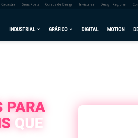
/ Cadastrar
Seus Posts
Cursos de Design
Invista-se
Design Regional
Co
r
INDUSTRIAL
GRÁFICO
DIGITAL
MOTION
D
S PARA
IS
QUE