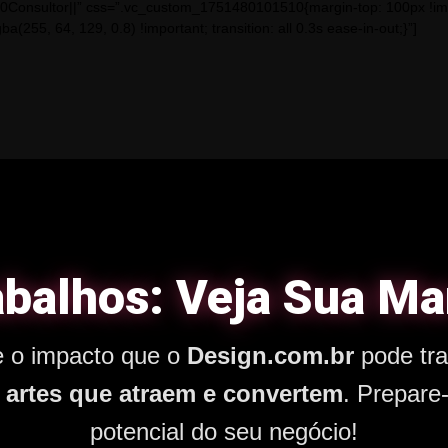
Consultor||” css=”.vc_custom_1751480101510{margin-top: 100px !impor
(255, 64, 129, 0.8) !important; transition: all 0.3s ease-in-out;}”]
balhos: Veja Sua Mar
e o impacto que o
Design.com.br
pode tra
m
artes que atraem e convertem
. Prepare-
potencial do seu negócio!