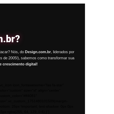
m.br?
stacar? Nós, do
Design.com.br
, liderados por
s de 2005!), sabemos como transformar sua
 crescimento digital!
[vc_icon icon_fontawesome=”fas fa-star”
color=”custom” size=”xl” align=”center”
custom_color=”#ff4081″
css=”.vc_custom_1751480101509{margin-
bottom: 25px !important; text-shadow: 0px 0px
15px rgba(255, 64, 129, 0.6);}”]