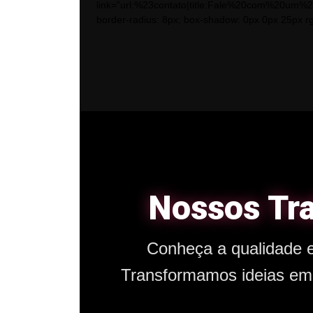
link=”url:%23contato|title:Fale%20com%20um%20
border-radius: 8px; box-shadow: 0px 0px 25px rgba
Nossos Tra
Conheça a qualidade 
Transformamos ideias e