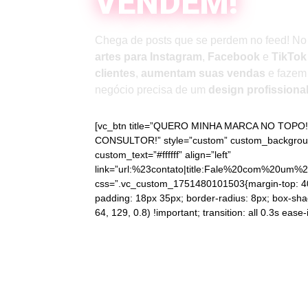
VENDEM!
Chega de posts que se perdem no feed! N
artes para Instagram
,
Facebook
e
TikTok
clientes
,
aumentam suas vendas
e fazem 
negócio precisa de um
design profissiona
[vc_btn title=”QUERO MINHA MARCA NO TOP
CONSULTOR!” style=”custom” custom_backgrou
custom_text=”#ffffff” align=”left”
link=”url:%23contato|title:Fale%20com%20um%20
css=”.vc_custom_1751480101503{margin-top: 40px
padding: 18px 35px; border-radius: 8px; box-sh
64, 129, 0.8) !important; transition: all 0.3s ease-i