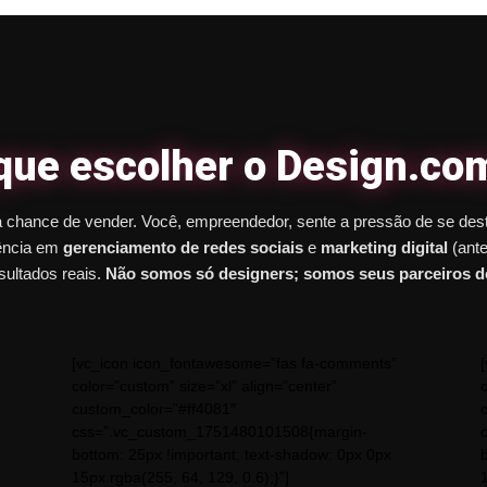
que escolher o Design.co
a chance de vender. Você, empreendedor, sente a pressão de se de
iência em
gerenciamento de redes sociais
e
marketing digital
(ante
sultados reais.
Não somos só designers; somos seus parceiros de
[vc_icon icon_fontawesome=”fas fa-comments”
color=”custom” size=”xl” align=”center”
custom_color=”#ff4081″
css=”.vc_custom_1751480101508{margin-
bottom: 25px !important; text-shadow: 0px 0px
15px rgba(255, 64, 129, 0.6);}”]