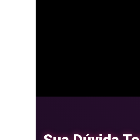
[vc_gallery interval=”3″ images=”https://plac
text=ARTE+SOCIAL+MEDIA,https://placehold.co
text=CONTEÚDO+VISUAL” img_size=”large” css=”
rgba(255, 64, 129, 0.5); transition: all 0.3s
custom_background=”#ff4081″ custom_text=”#fffff
18px 35px; border-radius: 8px; box-shadow: 0px 0p
Sua Dúvida Te