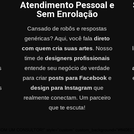
Atendimento Pessoal e
Sem Enrolação
Cansado de robôs e respostas
genéricas? Aqui, você fala
direto
com quem cria suas artes
. Nosso
time de
designers profissionais
s
entende seu negócio de verdade
para criar
posts para Facebook
e
s
design para Instagram
que
realmente conectam. Um parceiro
que te escuta!
M UM CONSULTOR!” style=”custom” custom_background=”#ff4081″ cust