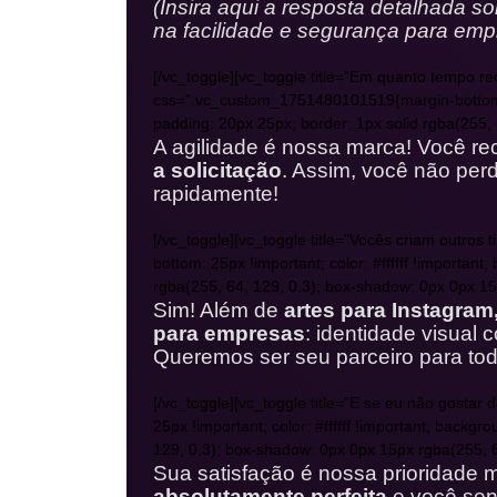
(Insira aqui a resposta detalhada s
na facilidade e segurança para emp
[/vc_toggle][vc_toggle title=”Em quanto tempo re
css=”.vc_custom_1751480101519{margin-bottom: 25p
padding: 20px 25px; border: 1px solid rgba(255, 
A agilidade é nossa marca! Você r
a solicitação
. Assim, você não pe
rapidamente!
[/vc_toggle][vc_toggle title=”Vocês criam outro
bottom: 25px !important; color: #ffffff !important
rgba(255, 64, 129, 0.3); box-shadow: 0px 0px 15p
Sim! Além de
artes para Instagram
para empresas
: identidade visual 
Queremos ser seu parceiro para to
[/vc_toggle][vc_toggle title=”E se eu não gostar
25px !important; color: #ffffff !important; backg
129, 0.3); box-shadow: 0px 0px 15px rgba(255, 64
Sua satisfação é nossa prioridade m
absolutamente perfeita
e você sen