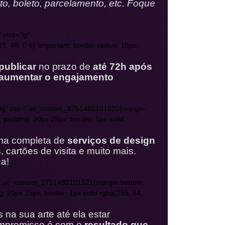
to, boleto, parcelamento, etc. Foque
 size=”lg”
, 48, 0.6) !important; border-radius: 10px;
publicar
no prazo de
até 72h após
aumentar o engajamento
ize=”lg” css=”.vc_custom_1751480101520{margin-
x; padding: 20px 25px; border: 1px solid
ma completa de
serviços de design
, cartões de visita e muito mais.
a!
 css=”.vc_custom_1751480101521{margin-bottom:
ng: 20px 25px; border: 1px solid rgba(255, 64,
na sua arte até ela estar
ompromisso é com o
resultado que