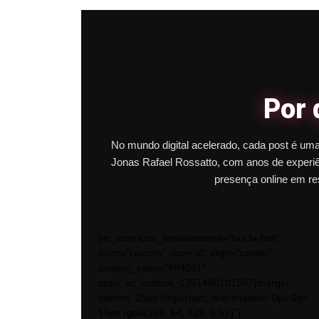
Por 
No mundo digital acelerado, cada post é um
Jonas Rafael Rossatto, com anos de exper
presença online em re
[vc_icon icon_fontawesome=”fas fa-bolt”
color=”custom” size=”xl” align=”center”
custom_color=”#ff4081″
css=”.vc_custom_1751480101507{margin-
bottom: 25px !important; text-shadow: 0px 0px
15px rgba(255, 64, 129, 0.6);}”]