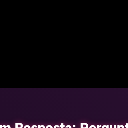
ehold.co/600×400/333333/ff4081?text=PORTFÓLIO+DESIGN,https://place
/600×400/333333/ff4081?text=CAMPANHA+DIGITAL,https://placehold.
.vc_custom_1751480101513{margin-bottom: 60px !important; border-
 ease-in-out;}”][vc_btn title=”VEJA MAIS TRABALHOS EM NOSSO PORTF
f” align=”center” link=”url:#|title:Ver%20Portf%C3%B3lio||” css=”.vc
x 25px rgba(255, 64, 129, 0.8) !important; transition: all 0.3s ease-in-
m Resposta: Pergun