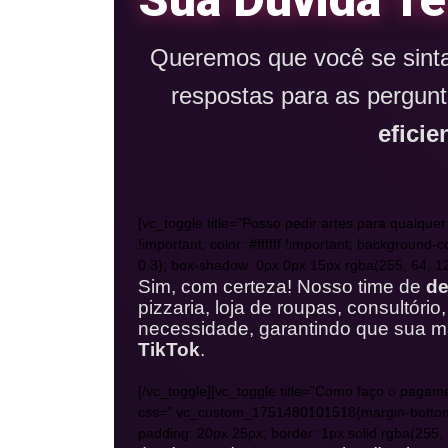
Queremos que você se sint
respostas para as pergu
eficie
[vc_toggle title=”Posso pedir artes para qualq
!important; color: #ffffff !important; background-
0.3); box-shadow: 0px 0px 15px rgba(255, 64, 129
Sim, com certeza! Nosso time de
de
pizzaria, loja de roupas, consultór
necessidade, garantindo que sua m
TikTok
.
[/vc_toggle][vc_toggle title=”Como faço o pagam
css=”.vc_custom_1751480101518{margin-bottom: 25p
padding: 20px 25px; border: 1px solid rgba(255, 