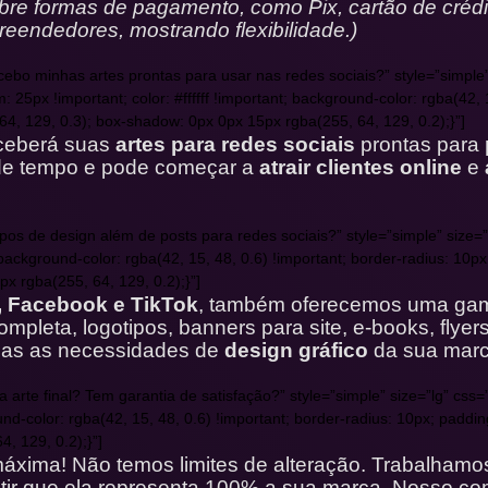
obre formas de pagamento, como Pix, cartão de crédi
reendedores, mostrando flexibilidade.)
cebo minhas artes prontas para usar nas redes sociais?” style=”simple”
x !important; color: #ffffff !important; background-color: rgba(42, 15
64, 129, 0.3); box-shadow: 0px 0px 15px rgba(255, 64, 129, 0.2);}”]
eceberá suas
artes para redes sociais
prontas para
rde tempo e pode começar a
atrair clientes online
e
s tipos de design além de posts para redes sociais?” style=”simple” s
; background-color: rgba(42, 15, 48, 0.6) !important; border-radius: 10p
x rgba(255, 64, 129, 0.2);}”]
, Facebook e TikTok
, também oferecemos uma ga
completa, logotipos, banners para site, e-books, flyers
das as necessidades de
design gráfico
da sua marc
 da arte final? Tem garantia de satisfação?” style=”simple” size=”lg”
round-color: rgba(42, 15, 48, 0.6) !important; border-radius: 10px; paddi
, 129, 0.2);}”]
áxima! Não temos limites de alteração. Trabalhamos 
tir que ela representa 100% a sua marca. Nosso c