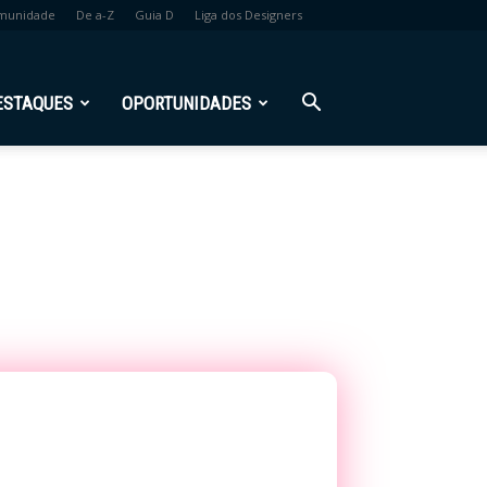
munidade
De a-Z
Guia D
Liga dos Designers
ESTAQUES
OPORTUNIDADES