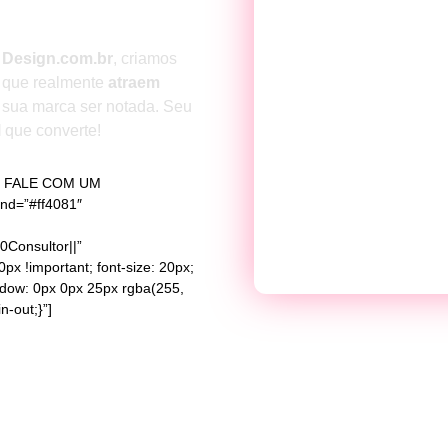
o
Design.com.br
, criamos
que realmente
atraem
sua marca ser notada. Seu
l
que converte!
O! FALE COM UM
nd=”#ff4081″
Consultor||”
 !important; font-size: 20px;
adow: 0px 0px 25px rgba(255,
n-out;}”]