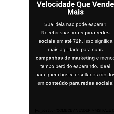
Velocidade Que Vende
Mais
Sua ideia não pode esperar!
Receba suas
artes para redes
sociais
em
até 72h
. Isso significa
mais agilidade para suas
campanhas de marketing
e meno
tempo perdido esperando. Ideal
para quem busca resultados rápido
em
conteúdo para redes sociais
!
[vc_btn title=”COMECE A VENDER MAIS! FALE CO