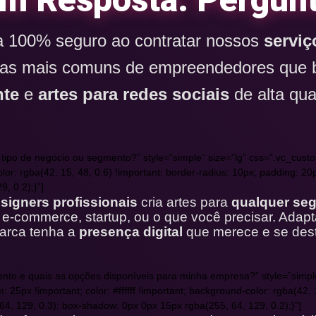
a 100% seguro ao contratar nossos
serviç
ntas mais comuns de empreendedores qu
nte
e
artes para redes sociais
de alta qua
uer tipo de negócio ou segmento?” style=”simple” size=”lg” css=”.vc_
color: rgba(42, 15, 48, 0.6) !important; border-radius: 10px; padding: 2
, 0.2);}”]
signers profissionais
cria artes para
qualquer se
io, e-commerce, startup, ou o que você precisar. Ada
arca tenha a
presença digital
que merece e se des
ento e quais as opções disponíveis para minha empresa?” style=”simple
x !important; color: #ffffff !important; background-color: rgba(42, 15
64, 129, 0.3); box-shadow: 0px 0px 15px rgba(255, 64, 129, 0.2);}”]