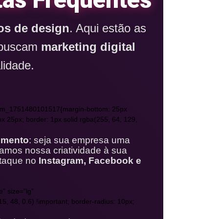
os de design
. Aqui estão as
e buscam
marketing digital
lidade.
custom_1751480101517{margin-bottom: 25px
0px 25px; border: 1px solid rgba(255, 64, 129,
gmento
: seja sua empresa uma
ptamos nossa criatividade à sua
taque no
Instagram, Facebook e
” size=”lg”
, 48, 0.6) !important; border-radius: 10px;