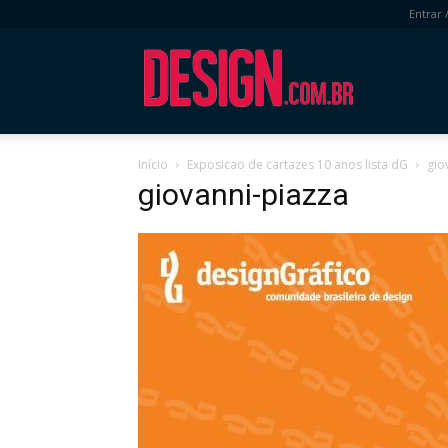
Entrar 
DESIGN.com.
Início
Exposicao de cartazes 10 anos lista dG
gio
giovanni-piazza