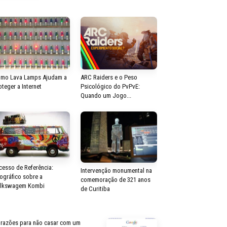
mo Lava Lamps Ajudam a
ARC Raiders e o Peso
oteger a Internet
Psicológico do PvPvE:
Quando um Jogo...
cesso de Referência:
Intervenção monumental na
fográfico sobre a
comemoração de 321 anos
lkswagem Kombi
de Curitiba
 razões para não casar com um