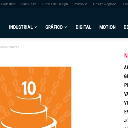
/ Cadastrar
Seus Posts
Cursos de Design
Invista-se
Design Regional
Co
br
INDUSTRIAL
GRÁFICO
DIGITAL
MOTION
D
vanni-piazza
N
A
G
P
V
V
E
J