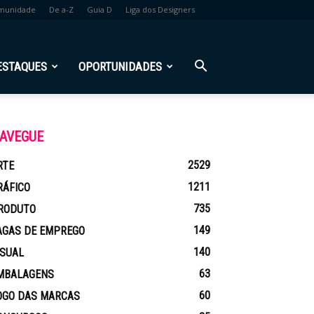
munidade
De a-Z
Guia D
Liga dos Designers
ESTAQUES
OPORTUNIDADES
AVEGUE
2529
RTE
1211
RÁFICO
735
RODUTO
149
AGAS DE EMPREGO
140
ISUAL
63
MBALAGENS
60
OGO DAS MARCAS