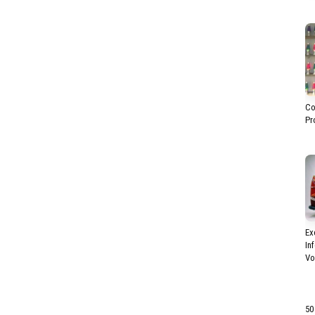
Co
Pr
Ex
In
Vo
50