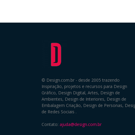
© Design.com.br - desde 2005 trazendo
Inspiração, projetos e recursos para Design
Gráfico, Design Digital, Artes, Design de
Ambientes, Design de Interiores, Design de
Embalagem Criação, Design de Personas, Desi
de Redes Sociais .
Contato:
ajuda@design.com.br