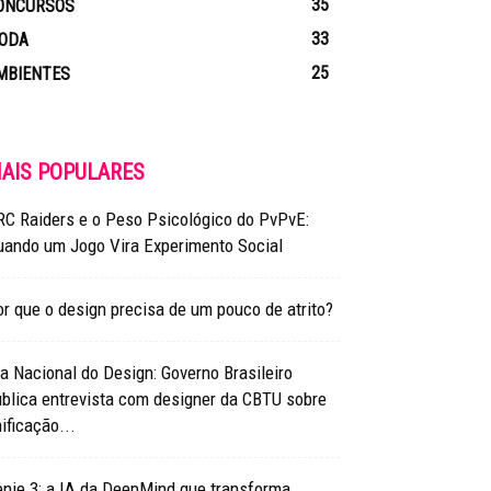
35
ONCURSOS
33
ODA
25
MBIENTES
AIS POPULARES
RC Raiders e o Peso Psicológico do PvPvE:
uando um Jogo Vira Experimento Social
r que o design precisa de um pouco de atrito?
a Nacional do Design: Governo Brasileiro
blica entrevista com designer da CBTU sobre
ificação...
nie 3: a IA da DeepMind que transforma