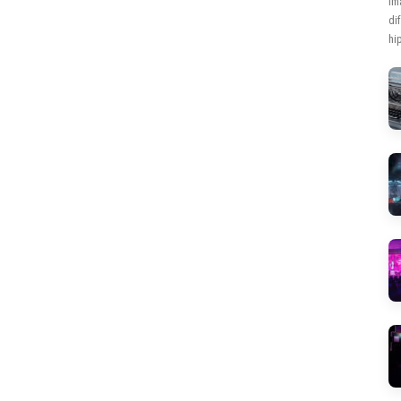
Im
di
hip