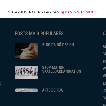
SIGA-NOS NO INSTAGRAM
@DESIGNDOMINIO
POSTS MAIS POPULARES
C
BLOG DA NÓ DESIGN
A
G
P
STOP MOTION:
V
SKATEBOARDANIMATION
V
gn
E
ARTE DE RUA
J
C
M