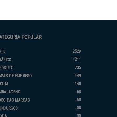
ATEGORIA POPULAR
2529
RTE
1211
RÁFICO
735
RODUTO
149
AGAS DE EMPREGO
140
ISUAL
63
MBALAGENS
60
OGO DAS MARCAS
35
ONCURSOS
33
ODA