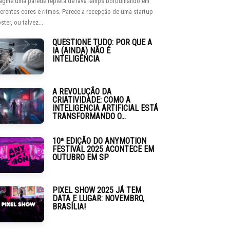
agine uma parede repleta de lava lamps borbulhando em
ferentes cores e ritmos. Parece a recepção de uma startup
ster, ou talvez...
QUESTIONE TUDO: POR QUE A
IA (AINDA) NÃO É
INTELIGÊNCIA
A REVOLUÇÃO DA
CRIATIVIDADE: COMO A
INTELIGENCIA ARTIFICIAL ESTÁ
TRANSFORMANDO O...
10ª EDIÇÃO DO ANYMOTION
FESTIVAL 2025 ACONTECE EM
OUTUBRO EM SP
PIXEL SHOW 2025 JÁ TEM
DATA E LUGAR: NOVEMBRO,
BRASÍLIA!