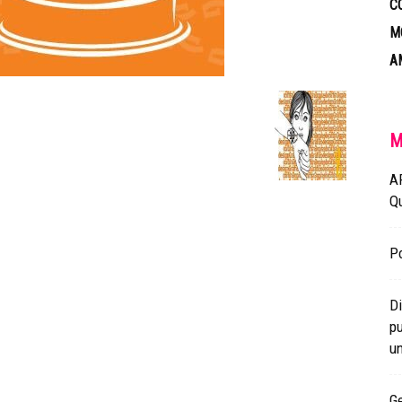
C
M
A
M
A
Q
Po
Di
pu
un
Ge