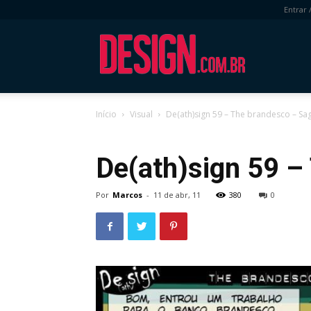
Entrar 
DESIGN.com.
Início
Visual
De(ath)sign 59 – The brandesco – Sag
Visual
De(ath)sign 59 –
Por
Marcos
-
11 de abr, 11
380
0