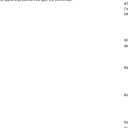
A 
Co
es
50
de
Nó
Br
Pó