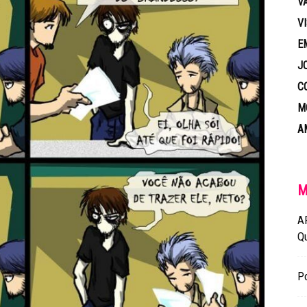
V
V
E
J
C
M
A
M
A
Q
Po