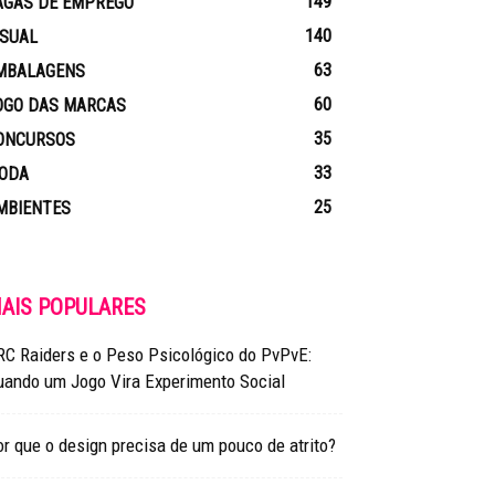
149
AGAS DE EMPREGO
140
ISUAL
63
MBALAGENS
60
OGO DAS MARCAS
35
ONCURSOS
33
ODA
25
MBIENTES
AIS POPULARES
RC Raiders e o Peso Psicológico do PvPvE:
uando um Jogo Vira Experimento Social
r que o design precisa de um pouco de atrito?