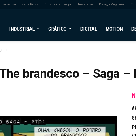
/ Cadastrar
Seus Posts
Cursos de Design
Invista-se
Design Regional
Co
br
INDUSTRIAL
GRÁFICO
DIGITAL
MOTION
D
a – I
 The brandesco – Saga – 
N
A
G
P