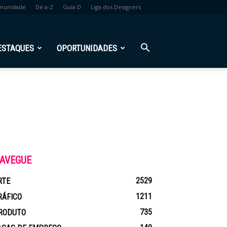
munidade
De a-Z
Guia D
Liga dos Designers
ESTAQUES
OPORTUNIDADES
I
AVEGUE
2529
RTE
1211
RÁFICO
735
RODUTO