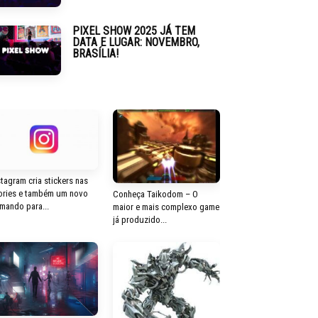
PIXEL SHOW 2025 JÁ TEM
DATA E LUGAR: NOVEMBRO,
BRASÍLIA!
stagram cria stickers nas
ories e também um novo
Conheça Taikodom – O
mando para...
maior e mais complexo game
já produzido...