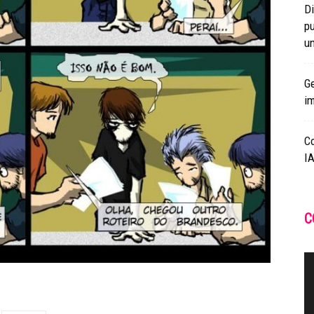
Di
pu
un
Ge
i
C
IA
C