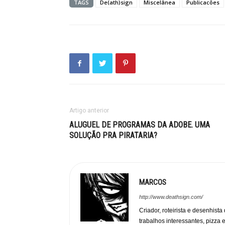
TAGS
De(ath)sign
Miscelânea
Publicacões
Artigo anterior
ALUGUEL DE PROGRAMAS DA ADOBE. UMA
SOLUÇÃO PRA PIRATARIA?
MARCOS
http://www.deathsign.com/
Criador, roteirista e desenhist
trabalhos interessantes, pizza