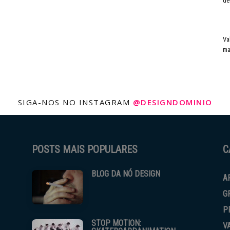
de
Va
ma
SIGA-NOS NO INSTAGRAM
@DESIGNDOMINIO
POSTS MAIS POPULARES
C
BLOG DA NÓ DESIGN
A
G
P
STOP MOTION:
V