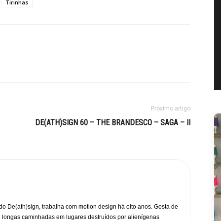
Tirinhas
Próximo artigo
DE(ATH)SIGN 60 – THE BRANDESCO – SAGA – II
a do De(ath)sign, trabalha com motion design há oito anos. Gosta de
 e longas caminhadas em lugares destruídos por alienígenas