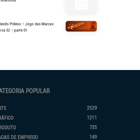
 Interiores
lendo Prêmio – Jogo das Marcas:
rca 32 – parte 01
ATEGORIA POPULAR
2529
RTE
1211
RÁFICO
735
RODUTO
149
AGAS DE EMPREGO