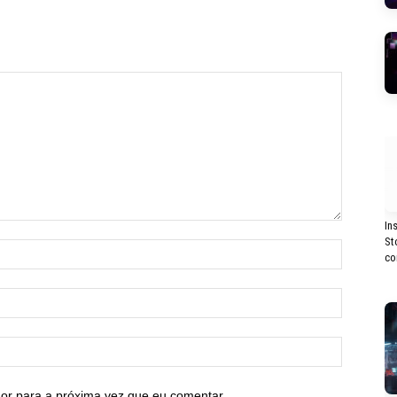
In
St
co
or para a próxima vez que eu comentar.