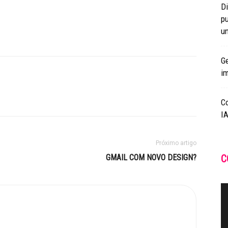
Di
pu
un
Ge
i
C
IA
Próximo artigo
GMAIL COM NOVO DESIGN?
C