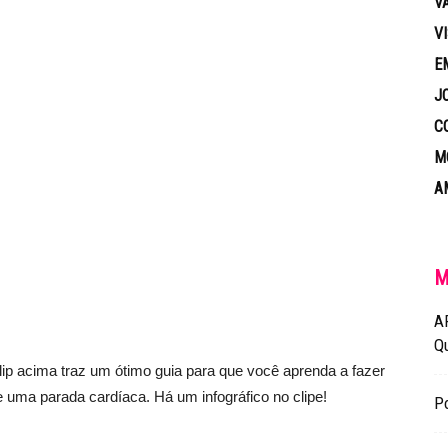
V
V
E
J
C
M
A
M
A
Q
clip acima traz um ótimo guia para que você aprenda a fazer
uma parada cardíaca. Há um infográfico no clipe!
Po