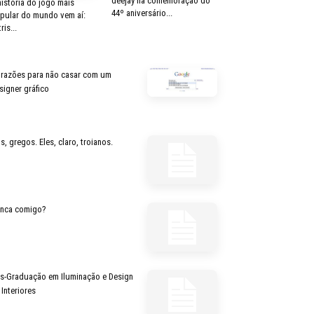
deejay na comemoração do
história do jogo mais
44º aniversário...
pular do mundo vem aí:
ris...
 razões para não casar com um
signer gráfico
s, gregos. Eles, claro, troianos.
inca comigo?
s-Graduação em Iluminação e Design
 Interiores