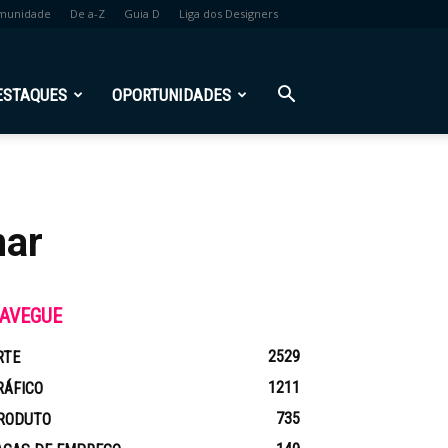
munidade
De a-Z
Guia D
Liga dos Designers
ESTAQUES
OPORTUNIDADES
nar
AVEGUE
2529
RTE
1211
RÁFICO
735
RODUTO