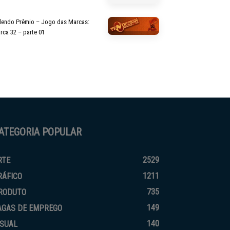
lendo Prêmio – Jogo das Marcas:
rca 32 – parte 01
ATEGORIA POPULAR
2529
RTE
1211
RÁFICO
735
RODUTO
149
AGAS DE EMPREGO
140
ISUAL