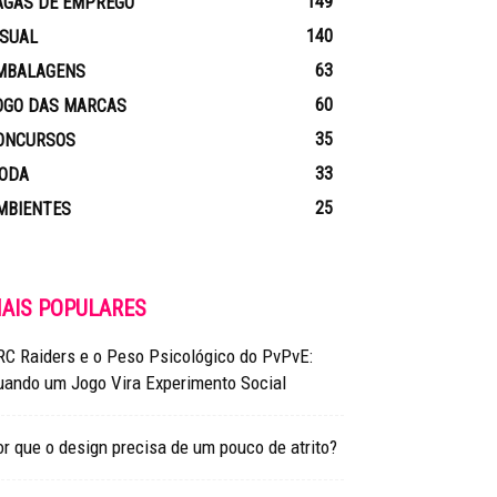
149
AGAS DE EMPREGO
140
ISUAL
63
MBALAGENS
60
OGO DAS MARCAS
35
ONCURSOS
33
ODA
25
MBIENTES
AIS POPULARES
RC Raiders e o Peso Psicológico do PvPvE:
uando um Jogo Vira Experimento Social
r que o design precisa de um pouco de atrito?