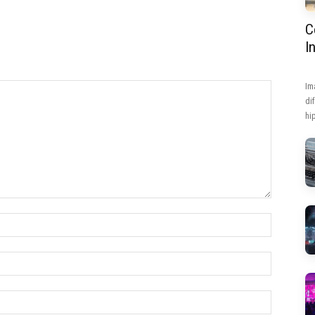
C
I
Im
di
hip