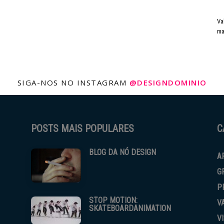
Va
ma
SIGA-NOS NO INSTAGRAM
@DESIGNDOMINIO
POSTS MAIS POPULARES
C
BLOG DA NÓ DESIGN
A
G
P
STOP MOTION:
V
SKATEBOARDANIMATION
V