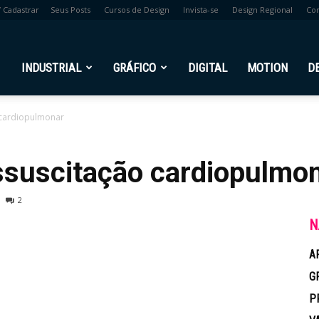
/ Cadastrar
Seus Posts
Cursos de Design
Invista-se
Design Regional
Co
br
INDUSTRIAL
GRÁFICO
DIGITAL
MOTION
D
o cardiopulmonar
essuscitação cardiopulmo
2
N
A
G
P