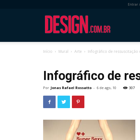
Entrar 
DESIGN.com.
Início
Mural
Arte
Infográfico de ressuscitaçã
Mural
Arte
Infográfico de r
Por
Jonas Rafael Rossatto
-
6 de ago, 10
307