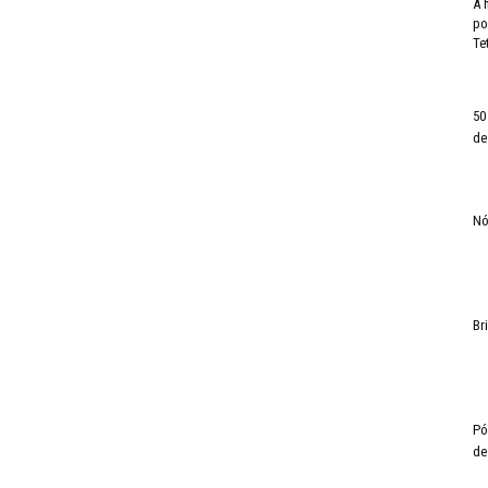
A 
po
Tet
50
de
Nó
Br
Pó
de