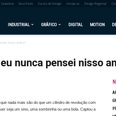
/ Cadastrar
Seus Posts
Cursos de Design
Invista-se
Design Regional
Co
br
INDUSTRIAL
GRÁFICO
DIGITAL
MOTION
D
nsei nisso antes?
 eu nunca pensei nisso a
0
N
A
G
s que nada mais são do que um cilindro de revolução com
P
. Quer seja um sino, uma sombrinha ou uma bola. Captou a