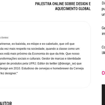
Di
PALESTRA ONLINE SOBRE DESIGN E
pu
AQUECIMENTO GLOBAL
un
Ge
i
.fontes
rinense, ex-baixista, ex-míope e ex-cabeludo, que crê que
C
ada vez mais respeito na sociedade, quando a classe como um
IA
mos está mais próximo da Economia do que da Arte. Que nosso
transformações sociais e culturais. Gestor de marcas e identidade
gner de produtos pela UFRJ. Editor do twitter (@design_se) que
design em 2010. Estudioso de cervejas e homebrewer da Cerveja
C
 fez designer."
AUTOR