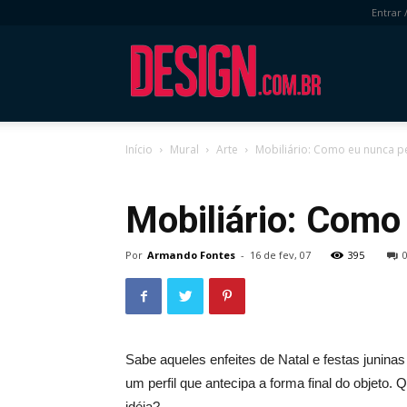
Entrar 
DESIGN.com.
Início
Mural
Arte
Mobiliário: Como eu nunca pe
Mural
Arte
Mobiliário: Como
Por
Armando Fontes
-
16 de fev, 07
395
Sabe aqueles enfeites de Natal e festas junina
um perfil que antecipa a forma final do objeto
idéia?