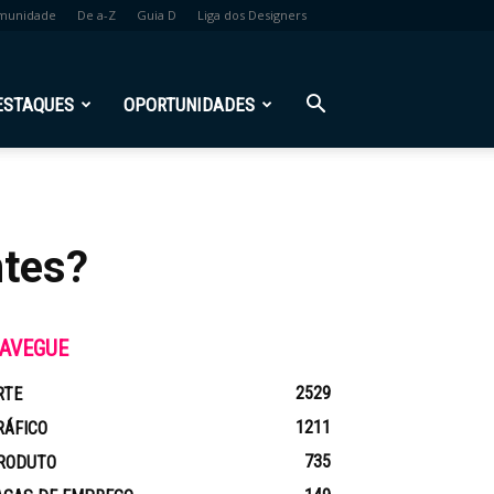
munidade
De a-Z
Guia D
Liga dos Designers
ESTAQUES
OPORTUNIDADES
ntes?
AVEGUE
2529
RTE
1211
RÁFICO
735
RODUTO