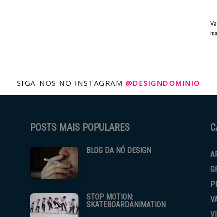
Va
ma
SIGA-NOS NO INSTAGRAM
@DESIGNDOMINIO
POSTS MAIS POPULARES
C
BLOG DA NÓ DESIGN
A
G
P
STOP MOTION:
V
SKATEBOARDANIMATION
V