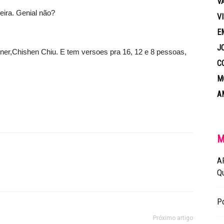
V
eira. Genial não?
V
E
J
ner,Chishen Chiu. E tem versoes pra 16, 12 e 8 pessoas,
C
M
A
M
A
Q
Po
Próximo artigo