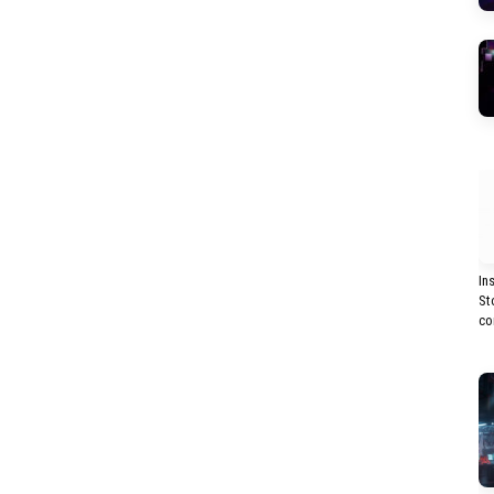
In
St
co