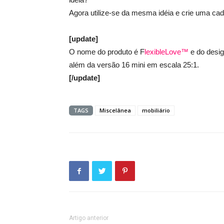
Agora utilize-se da mesma idéia e crie uma cad
[update]
O nome do produto é F
lexibleLove™
e do desig
além da versão 16 mini em escala 25:1.
[/update]
TAGS
Miscelânea
mobiliário
Artigo anterior