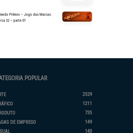
lendo Prêmio – Jogo das Marcas:
rca 32 – parte 01
ATEGORIA POPULAR
2529
RTE
1211
RÁFICO
735
RODUTO
149
AGAS DE EMPREGO
140
ISUAL