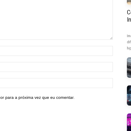
C
I
Im
di
hip
or para a próxima vez que eu comentar.