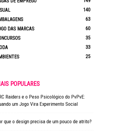
149
AGAS DE EMPREGO
140
ISUAL
63
MBALAGENS
60
OGO DAS MARCAS
35
ONCURSOS
33
ODA
25
MBIENTES
AIS POPULARES
RC Raiders e o Peso Psicológico do PvPvE:
uando um Jogo Vira Experimento Social
r que o design precisa de um pouco de atrito?