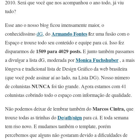
2010. Será que você que nos acompanhou o ano todo, já viu
tudo?
Esse ano o nosso blog ficou imensamente maior, o
Armando Fontes
f
conhecidissímo
dG
, do
ez uma fusão com o
Espaço e trouxe todo seu conteúdo e equipe para cá. Isso fez
1509 para 4029 posts.
dispararmos de
E junto também passamos
Monica Fuchshuber
a divulgar a lista dG, moderada por
, a mais
lôngeva e tradicional lista de Design Gráfico da web brasileira
(que você pode assinar aí ao lado, na Lista DG). Nosso número
NUNCA
de colunistas
foi tão grande. Agora estamos com 41
colunistas cobrindo todo o espaço com informação de qualidade.
Marcos Cintra,
Não podemos deixar de lembrar também do
que
De(ath)sign
trouxe todas as tirinhas do
para cá. E toda semana
tem riso novo. E mudamos também o template, porém
percebemos que alguns não gostaram devido a dificuldades de