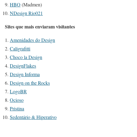
HBO
(Madmen)
NDesign Rio021
Sites que mais enviaram visitantes
Amenidades do Design
Caligrafitti
Choco la Design
DesignFlakes
Design Informa
Design on the Rocks
LogoBR
Ocioso
Pristina
Sedentário & Hiperativo