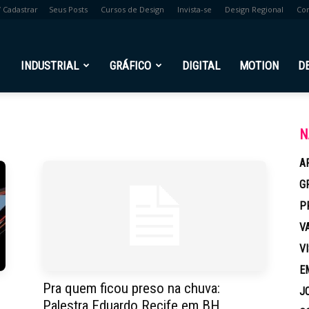
/ Cadastrar
Seus Posts
Cursos de Design
Invista-se
Design Regional
Co
br
INDUSTRIAL
GRÁFICO
DIGITAL
MOTION
D
N
A
G
P
V
V
E
Pra quem ficou preso na chuva:
J
Palestra Eduardo Recife em BH