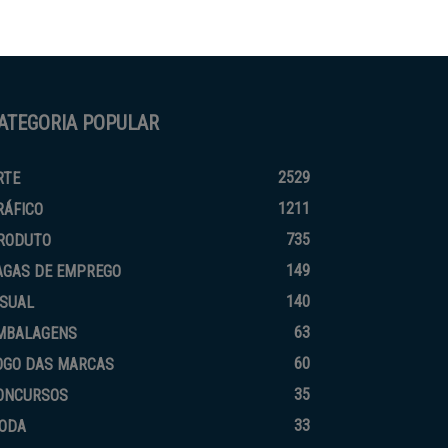
ATEGORIA POPULAR
2529
RTE
1211
RÁFICO
735
RODUTO
149
AGAS DE EMPREGO
140
ISUAL
63
MBALAGENS
60
OGO DAS MARCAS
35
ONCURSOS
33
ODA