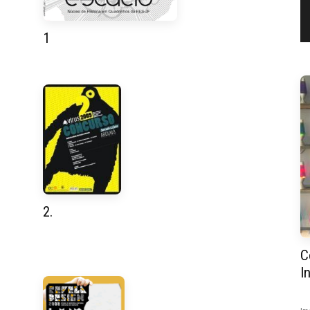
1
2.
C
I