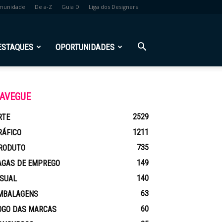
munidade
De a-Z
Guia D
Liga dos Designers
ESTAQUES
OPORTUNIDADES
AVEGUE
2529
RTE
1211
RÁFICO
735
RODUTO
149
AGAS DE EMPREGO
140
ISUAL
63
MBALAGENS
60
OGO DAS MARCAS