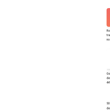
Ro
tr
no
Go
de
44
50
de