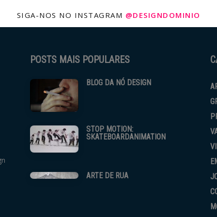
SIGA-NOS NO INSTAGRAM
@DESIGNDOMINIO
POSTS MAIS POPULARES
C
BLOG DA NÓ DESIGN
A
G
P
STOP MOTION:
V
SKATEBOARDANIMATION
V
gn
E
ARTE DE RUA
J
C
M