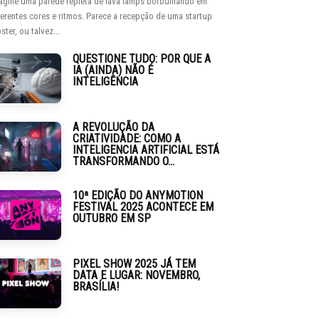
agine uma parede repleta de lava lamps borbulhando em
ferentes cores e ritmos. Parece a recepção de uma startup
ster, ou talvez...
QUESTIONE TUDO: POR QUE A
IA (AINDA) NÃO É
INTELIGÊNCIA
A REVOLUÇÃO DA
CRIATIVIDADE: COMO A
INTELIGENCIA ARTIFICIAL ESTÁ
TRANSFORMANDO O...
10ª EDIÇÃO DO ANYMOTION
FESTIVAL 2025 ACONTECE EM
OUTUBRO EM SP
PIXEL SHOW 2025 JÁ TEM
DATA E LUGAR: NOVEMBRO,
BRASÍLIA!