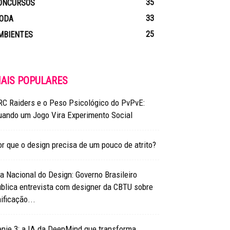
35
ONCURSOS
33
ODA
25
MBIENTES
AIS POPULARES
RC Raiders e o Peso Psicológico do PvPvE:
uando um Jogo Vira Experimento Social
r que o design precisa de um pouco de atrito?
a Nacional do Design: Governo Brasileiro
blica entrevista com designer da CBTU sobre
ificação...
nie 3: a IA da DeepMind que transforma