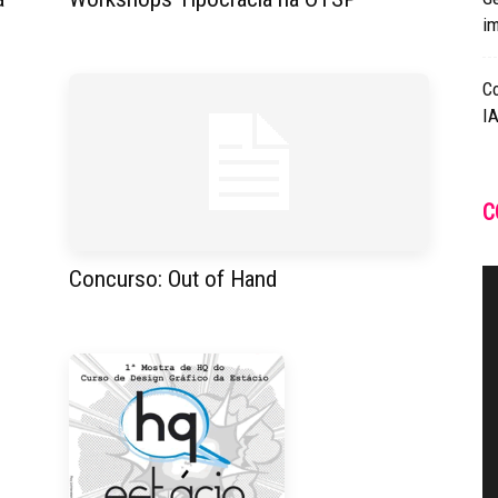
i
C
IA
C
Concurso: Out of Hand