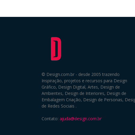
© Design.com.br - desde 2005 trazendo
Inspiração, projetos e recursos para Design
Gráfico, Design Digital, Artes, Design de
Ambientes, Design de Interiores, Design de
Embalagem Criação, Design de Personas, Desi
de Redes Sociais .
Contato:
ajuda@design.com.br