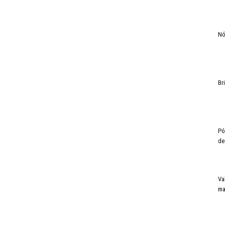
Nó
Br
Pó
de
Va
ma