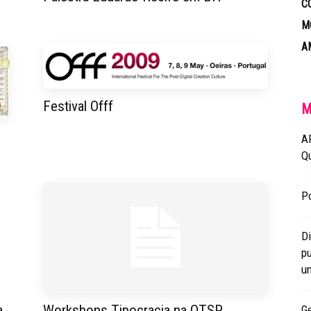
C
M
A
Festival Offf
M
A
Q
Po
Di
pu
un
Workshops Tipocracia na OTSP
a
Ge