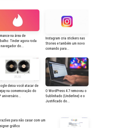
mance na área de
Instagram cria stickers nas
abalho: Tinder agora roda
Stories e também um novo
 navegador do...
comando para...
ogle deixa você atacar de
ejay na comemoração do
O WordPress 4.7 removeu o
º aniversário...
Sublinhado (Underline) e o
Justificado do...
 razões para não casar com um
signer gráfico