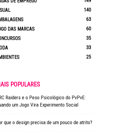
149
AGAS DE EMPREGO
140
ISUAL
63
MBALAGENS
60
OGO DAS MARCAS
35
ONCURSOS
33
ODA
25
MBIENTES
AIS POPULARES
RC Raiders e o Peso Psicológico do PvPvE:
uando um Jogo Vira Experimento Social
r que o design precisa de um pouco de atrito?