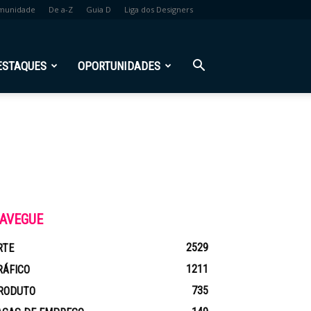
munidade
De a-Z
Guia D
Liga dos Designers
ESTAQUES
OPORTUNIDADES
AVEGUE
2529
RTE
1211
RÁFICO
735
RODUTO