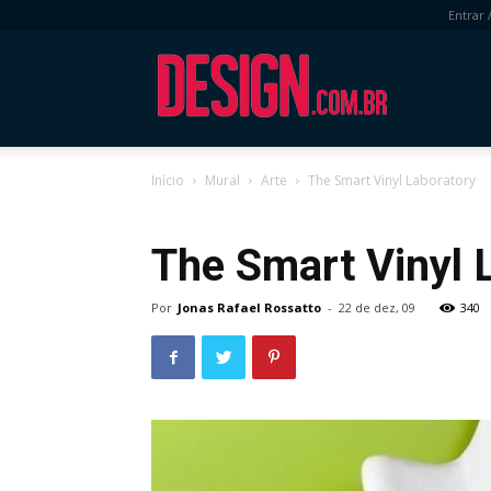
Entrar 
DESIGN.com.
Início
Mural
Arte
The Smart Vinyl Laboratory
Mural
Arte
The Smart Vinyl 
Por
Jonas Rafael Rossatto
-
22 de dez, 09
340