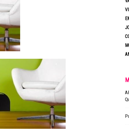
V
V
E
J
C
M
A
M
A
Q
Po