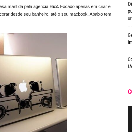
Di
nglesa mantida pela agência
Hu2
. Focado apenas em criar e
pu
ecorar desde seu banheiro, até o seu macbook. Abaixo tem
un
Ge
i
C
IA
C