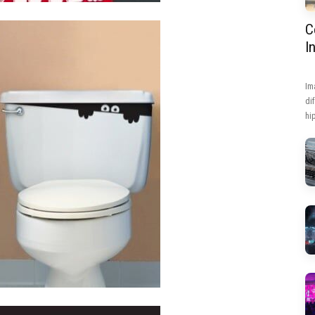
C
I
Im
di
hip