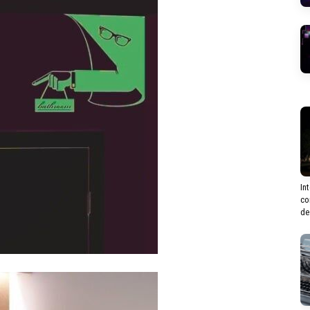
In
co
de