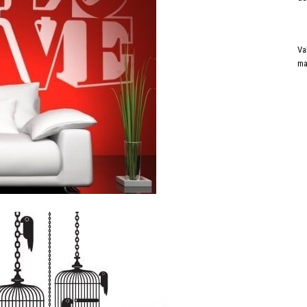
Va
ma