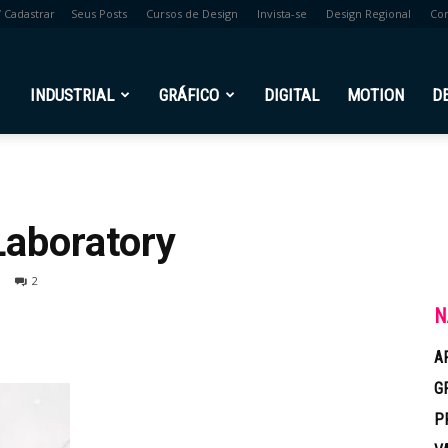
/ Cadastrar
Seus Posts
Cursos de Design
Invista-se
Design Regional
Co
br
INDUSTRIAL
GRÁFICO
DIGITAL
MOTION
D
Laboratory
2
N
A
G
P