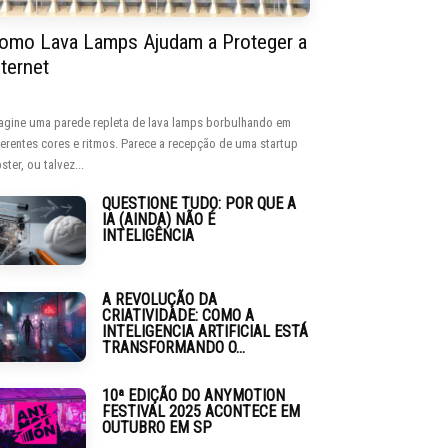
omo Lava Lamps Ajudam a Proteger a
nternet
agine uma parede repleta de lava lamps borbulhando em
ferentes cores e ritmos. Parece a recepção de uma startup
ster, ou talvez...
QUESTIONE TUDO: POR QUE A
IA (AINDA) NÃO É
INTELIGÊNCIA
A REVOLUÇÃO DA
CRIATIVIDADE: COMO A
INTELIGENCIA ARTIFICIAL ESTÁ
TRANSFORMANDO O...
10ª EDIÇÃO DO ANYMOTION
FESTIVAL 2025 ACONTECE EM
OUTUBRO EM SP