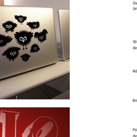
Qu
(a
50
de
Nó
Br
Pó
de