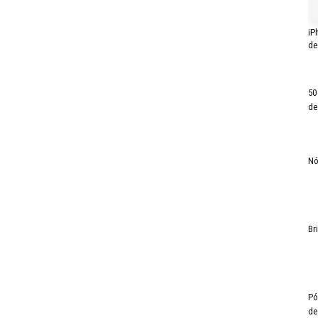
iP
de
50
de
Nó
Br
Pó
de