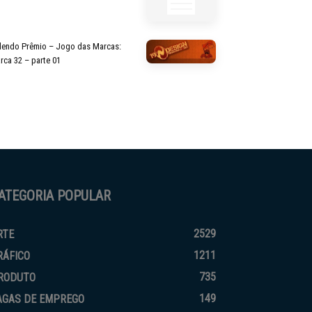
lendo Prêmio – Jogo das Marcas:
rca 32 – parte 01
ATEGORIA POPULAR
2529
RTE
1211
RÁFICO
735
RODUTO
149
AGAS DE EMPREGO