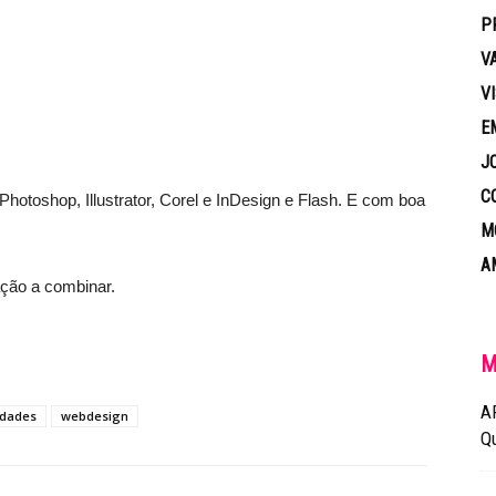
P
V
V
E
J
C
toshop, Illustrator, Corel e InDesign e Flash. E com boa
M
A
ação a combinar.
M
A
idades
webdesign
Q