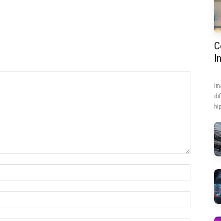
C
I
Im
di
hip