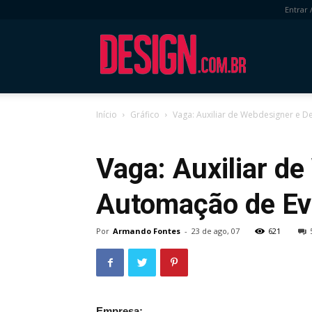
Entrar 
DESIGN.com.
Início
Gráfico
Vaga: Auxiliar de Webdesigner e De
Gráfico
Vaga: Auxiliar d
Automação de Ev
Por
Armando Fontes
-
23 de ago, 07
621
Empresa: