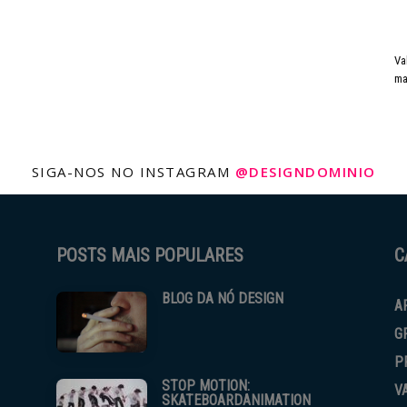
Va
ma
SIGA-NOS NO INSTAGRAM
@DESIGNDOMINIO
POSTS MAIS POPULARES
C
BLOG DA NÓ DESIGN
A
G
P
STOP MOTION:
V
SKATEBOARDANIMATION