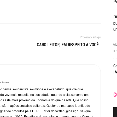
Po
Di
pu
un
Próximo artigo
Ge
CARO LEITOR, EM RESPEITO A VOCÊ…
i
C
IA
.fontes
rinense, ex-baixista, ex-míope e ex-cabeludo, que crê que
C
ada vez mais respeito na sociedade, quando a classe como um
mos está mais próximo da Economia do que da Arte. Que nosso
transformações sociais e culturais. Gestor de marcas e identidade
gner de produtos pela UFRJ. Editor do twitter (@design_se) que
design em 2010. Estudioso de cervejas e homebrewer da Cerveja