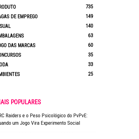
735
RODUTO
149
AGAS DE EMPREGO
140
ISUAL
63
MBALAGENS
60
OGO DAS MARCAS
35
ONCURSOS
33
ODA
25
MBIENTES
AIS POPULARES
RC Raiders e o Peso Psicológico do PvPvE:
uando um Jogo Vira Experimento Social