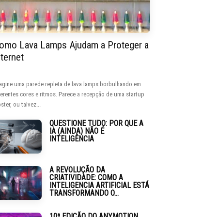
omo Lava Lamps Ajudam a Proteger a
nternet
agine uma parede repleta de lava lamps borbulhando em
ferentes cores e ritmos. Parece a recepção de uma startup
ster, ou talvez...
QUESTIONE TUDO: POR QUE A
IA (AINDA) NÃO É
INTELIGÊNCIA
A REVOLUÇÃO DA
CRIATIVIDADE: COMO A
INTELIGENCIA ARTIFICIAL ESTÁ
TRANSFORMANDO O...
10ª EDIÇÃO DO ANYMOTION