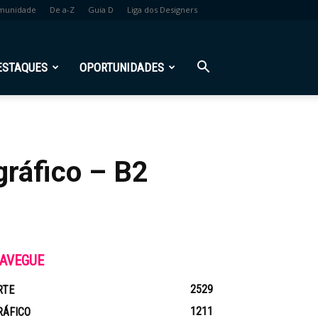
munidade
De a-Z
Guia D
Liga dos Designers
ESTAQUES
OPORTUNIDADES
gráfico – B2
AVEGUE
2529
RTE
1211
RÁFICO