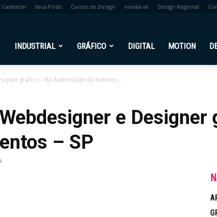
/ Cadastrar
Seus Posts
Cursos de Design
Invista-se
Design Regional
Co
br
INDUSTRIAL
GRÁFICO
DIGITAL
MOTION
D
signer gráfico – B2 Automação de Eventos...
e Webdesigner e Designer 
entos – SP
5
N
A
G