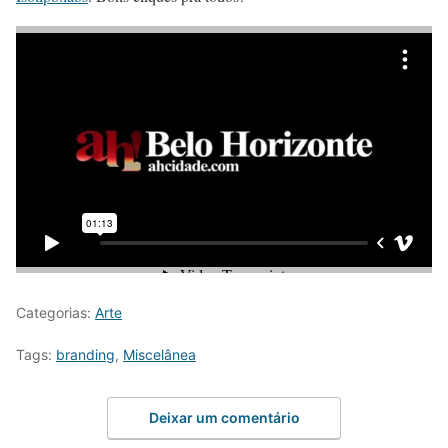
Categorias:
Arte
Tags:
branding
,
Miscelânea
Deixar um comentário