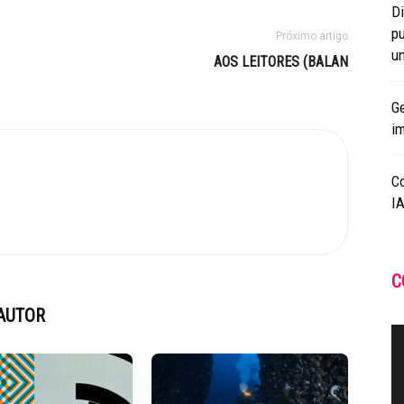
Di
pu
Próximo artigo
un
AOS LEITORES (BALAN
Ge
i
C
IA
C
AUTOR