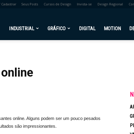
/ Cadastrar
Seus Posts
Cursos de Design
Invista-se
Design Regional
Co
br
INDUSTRIAL
GRÁFICO
DIGITAL
MOTION
D
 online
N
A
G
ssantes online. Alguns podem ser um pouco pesados
P
ltados são impressionantes.