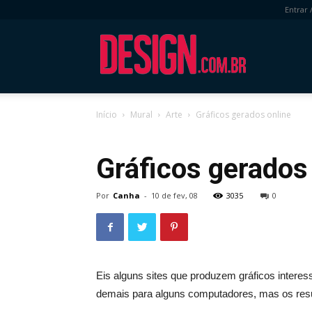
Entrar 
DESIGN.com.
Início
Mural
Arte
Gráficos gerados online
Mural
Arte
Gráficos gerados
Por
Canha
-
10 de fev, 08
3035
0
Eis alguns sites que produzem gráficos intere
demais para alguns computadores, mas os resu