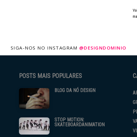
Va
ma
SIGA-NOS NO INSTAGRAM
@DESIGNDOMINIO
POSTS MAIS POPULARES
C
BLOG DA NÓ DESIGN
A
G
P
STOP MOTION:
V
SKATEBOARDANIMATION
V