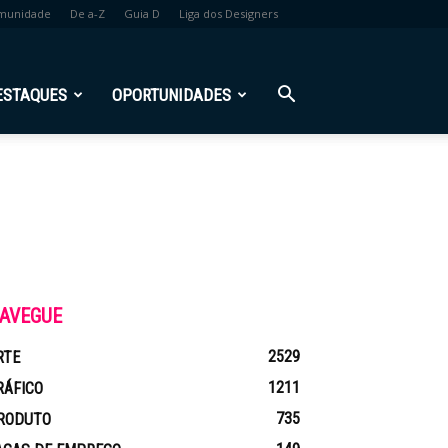
munidade
De a-Z
Guia D
Liga dos Designers
ESTAQUES
OPORTUNIDADES
AVEGUE
2529
RTE
1211
RÁFICO
735
RODUTO