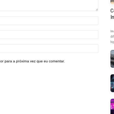
C
I
Im
di
hip
or para a próxima vez que eu comentar.