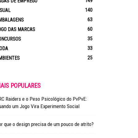
149
AGAS DE EMPREGO
140
ISUAL
63
MBALAGENS
60
OGO DAS MARCAS
35
ONCURSOS
33
ODA
25
MBIENTES
AIS POPULARES
RC Raiders e o Peso Psicológico do PvPvE:
uando um Jogo Vira Experimento Social
r que o design precisa de um pouco de atrito?