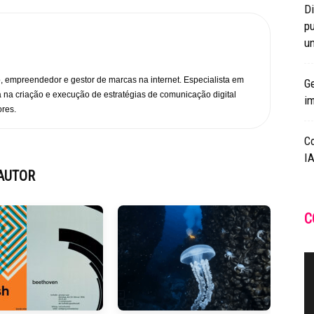
Di
pu
un
o, empreendedor e gestor de marcas na internet. Especialista em
Ge
 na criação e execução de estratégias de comunicação digital
i
ores.
C
IA
AUTOR
C