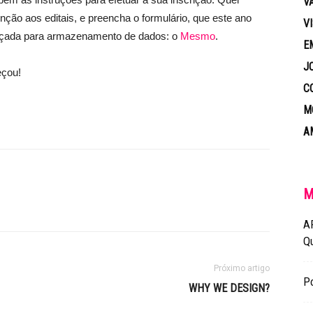
V
nção aos editais, e preencha o formulário, que este ano
V
nçada para armazenamento de dados: o
Mesmo
.
E
J
eçou!
C
M
A
M
A
Q
Próximo artigo
Po
WHY WE DESIGN?