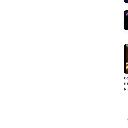
Co
ma
já