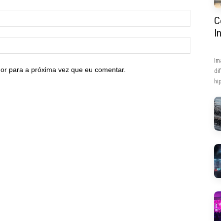
C
I
Im
or para a próxima vez que eu comentar.
di
hip