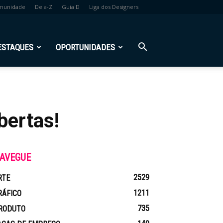
munidade
De a-Z
Guia D
Liga dos Designers
ESTAQUES
OPORTUNIDADES
bertas!
AVEGUE
2529
RTE
1211
RÁFICO
735
RODUTO