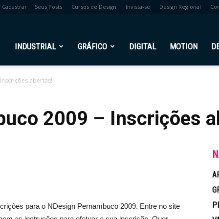
/ Cadastrar
Seus Posts
Cursos de Design
Invista-se
Design Regional
Co
br
INDUSTRIAL
GRÁFICO
DIGITAL
MOTION
D
nscrições abertas!
uco 2009 – Inscrições a
N
A
G
P
scrições para o NDesign Pernambuco 2009. Entre no site
 bem as instruções para efetuar a sua inscrição. Quer