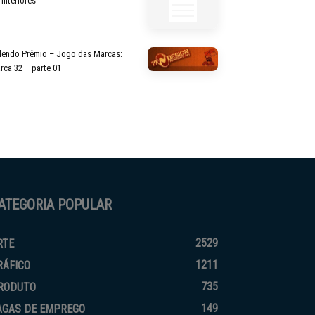
 Interiores
lendo Prêmio – Jogo das Marcas:
rca 32 – parte 01
ATEGORIA POPULAR
2529
RTE
1211
RÁFICO
735
RODUTO
149
AGAS DE EMPREGO