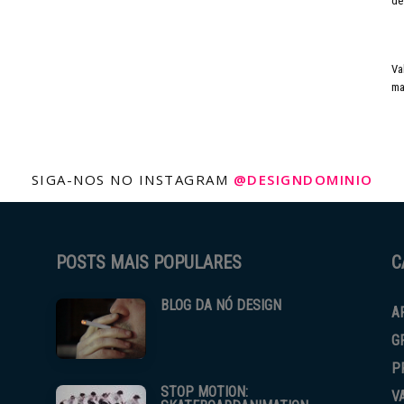
de
Va
ma
SIGA-NOS NO INSTAGRAM
@DESIGNDOMINIO
POSTS MAIS POPULARES
C
BLOG DA NÓ DESIGN
A
G
P
STOP MOTION:
V