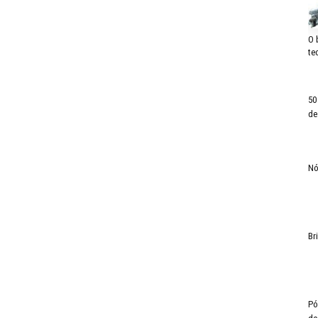
O 
te
50
de
Nó
Br
Pó