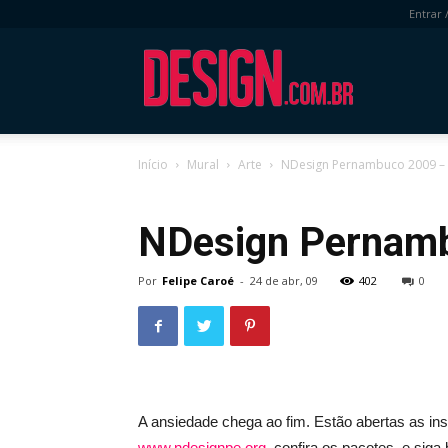
Entrar 
DESIGN.com.
Início
Mural
Arte
NDesign Pernambuco 2009 – I
Mural
Arte
NDesign Pernamb
Por
Felipe Caroé
-
24 de abr, 09
402
0
A ansiedade chega ao fim. Estão abertas as in
www.ndesignpe.org
, confira os pacotes, e siga