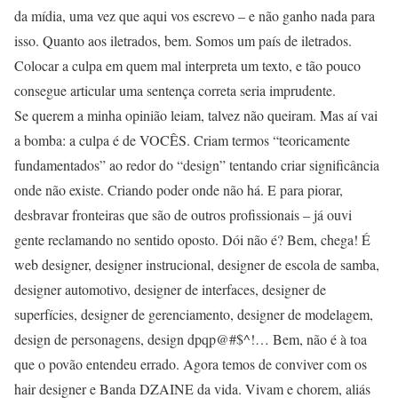
da mídia, uma vez que aqui vos escrevo – e não ganho nada para
isso. Quanto aos iletrados, bem. Somos um país de iletrados.
Colocar a culpa em quem mal interpreta um texto, e tão pouco
consegue articular uma sentença correta seria imprudente.
Se querem a minha opinião leiam, talvez não queiram. Mas aí vai
a bomba: a culpa é de VOCÊS. Criam termos “teoricamente
fundamentados” ao redor do “design” tentando criar significância
onde não existe. Criando poder onde não há. E para piorar,
desbravar fronteiras que são de outros profissionais – já ouvi
gente reclamando no sentido oposto. Dói não é? Bem, chega! É
web designer, designer instrucional, designer de escola de samba,
designer automotivo, designer de interfaces, designer de
superfícies, designer de gerenciamento, designer de modelagem,
design de personagens, design dpqp@#$^!… Bem, não é à toa
que o povão entendeu errado. Agora temos de conviver com os
hair designer e Banda DZAINE da vida. Vivam e chorem, aliás