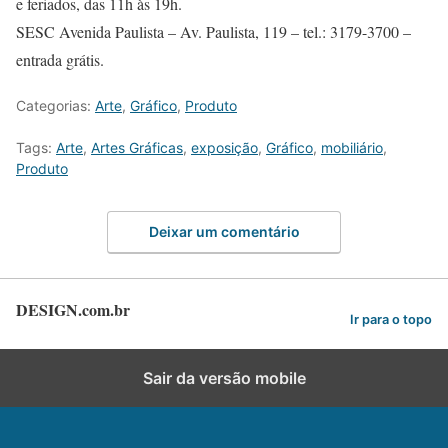
e feriados, das 11h às 19h.
SESC Avenida Paulista – Av. Paulista, 119 – tel.: 3179-3700 –
entrada grátis.
Categorias:
Arte
,
Gráfico
,
Produto
Tags:
Arte
,
Artes Gráficas
,
exposição
,
Gráfico
,
mobiliário
,
Produto
Deixar um comentário
DESIGN.com.br
Ir para o topo
Sair da versão mobile