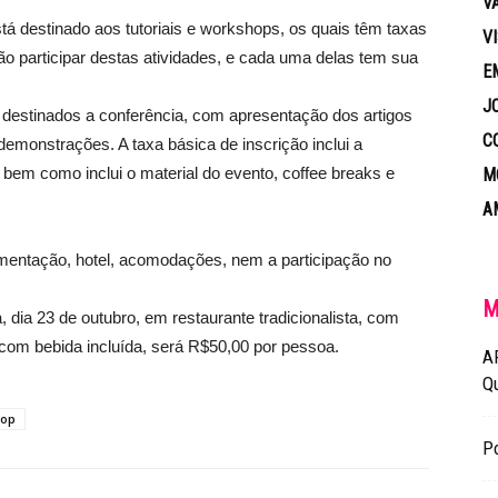
V
está destinado aos tutoriais e workshops, os quais têm taxas
V
não participar destas atividades, e cada uma delas tem sua
E
J
o destinados a conferência, com apresentação dos artigos
C
 demonstrações. A taxa básica de inscrição inclui a
, bem como inclui o material do evento, coffee breaks e
M
A
imentação, hotel, acomodações, nem a participação no
M
a, dia 23 de outubro, em restaurante tradicionalista, com
, com bebida incluída, será R$50,00 por pessoa.
A
Q
hop
Po