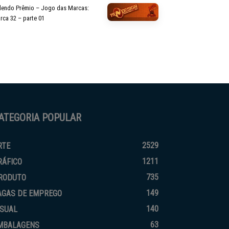
lendo Prêmio – Jogo das Marcas:
rca 32 – parte 01
ATEGORIA POPULAR
2529
RTE
1211
RÁFICO
735
RODUTO
149
AGAS DE EMPREGO
140
ISUAL
63
MBALAGENS