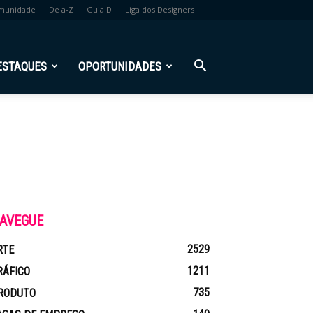
munidade
De a-Z
Guia D
Liga dos Designers
ESTAQUES
OPORTUNIDADES
AVEGUE
2529
RTE
1211
RÁFICO
735
RODUTO