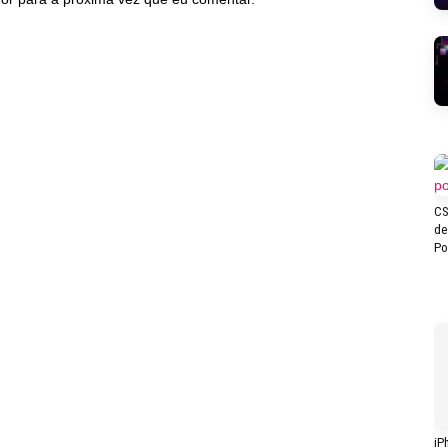
CS
de
Po
iP