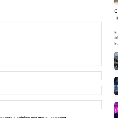
C
I
Im
di
hip
or para a próxima vez que eu comentar.