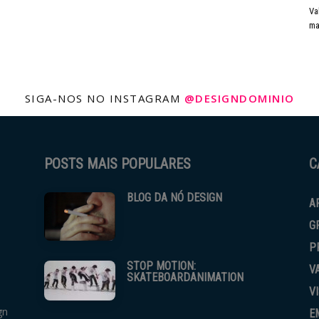
Va
ma
SIGA-NOS NO INSTAGRAM
@DESIGNDOMINIO
POSTS MAIS POPULARES
C
BLOG DA NÓ DESIGN
A
G
P
STOP MOTION:
V
SKATEBOARDANIMATION
V
gn
E