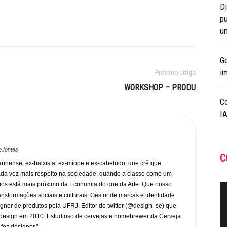
Di
pu
un
Ge
i
Próximo artigo
WORKSHOP – PRODU
C
IA
.fontes
C
rinense, ex-baixista, ex-míope e ex-cabeludo, que crê que
ada vez mais respeito na sociedade, quando a classe como um
mos está mais próximo da Economia do que da Arte. Que nosso
transformações sociais e culturais. Gestor de marcas e identidade
gner de produtos pela UFRJ. Editor do twitter (@design_se) que
design em 2010. Estudioso de cervejas e homebrewer da Cerveja