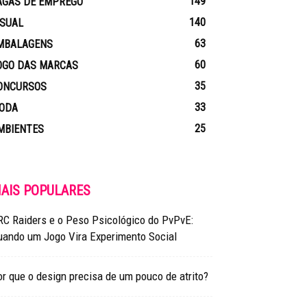
149
AGAS DE EMPREGO
140
ISUAL
63
MBALAGENS
60
OGO DAS MARCAS
35
ONCURSOS
33
ODA
25
MBIENTES
AIS POPULARES
RC Raiders e o Peso Psicológico do PvPvE:
uando um Jogo Vira Experimento Social
r que o design precisa de um pouco de atrito?