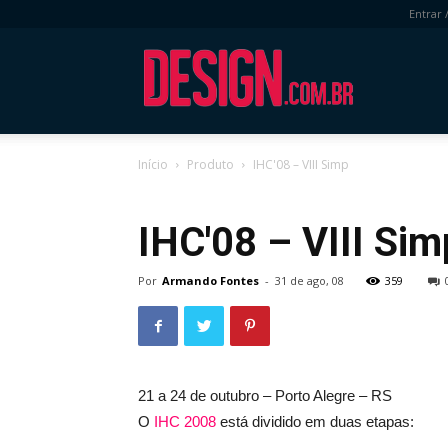
Entrar 
DESIGN.com.
Início
Produto
IHC'08 – VIII Simp
Produto
IHC'08 – VIII Sim
Por
Armando Fontes
-
31 de ago, 08
359
21 a 24 de outubro – Porto Alegre – RS
O
IHC 2008
está dividido em duas etapas: