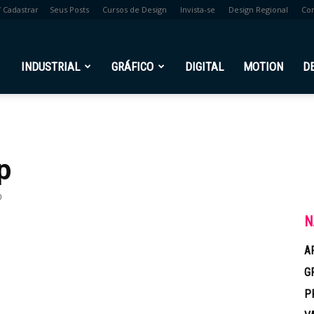
/ Cadastrar
Seus Posts
Cursos de Design
Invista-se
Design Regional
Co
br
INDUSTRIAL
GRÁFICO
DIGITAL
MOTION
D
p
0
N
A
G
P