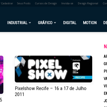
/ Cadastrar
Seus Posts
Cursos de Design
Invista-se
Design Regional
Co
br
INDUSTRIAL
GRÁFICO
DIGITAL
MOTION
D
N
A
G
P
V
V
Pixelshow Recife – 16 a 17 de Julho
E
2011
5
J