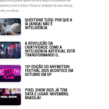
agine uma parede repleta de lava lamps borbulhando em
ferentes cores e ritmos. Parece a recepção de uma startup
ster, ou talvez...
QUESTIONE TUDO: POR QUE A
IA (AINDA) NÃO É
INTELIGÊNCIA
A REVOLUÇÃO DA
CRIATIVIDADE: COMO A
INTELIGENCIA ARTIFICIAL ESTÁ
TRANSFORMANDO O...
10ª EDIÇÃO DO ANYMOTION
FESTIVAL 2025 ACONTECE EM
OUTUBRO EM SP
PIXEL SHOW 2025 JÁ TEM
DATA E LUGAR: NOVEMBRO,
BRASÍLIA!