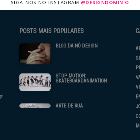
SIGA-NOS NO INSTAGRAM
@DESIGNDOMINIO
POSTS MAIS POPULARES
C
BLOG DA NÓ DESIGN
A
G
P
STOP MOTION:
V
SKATEBOARDANIMATION
V
gn
E
ARTE DE RUA
J
C
M