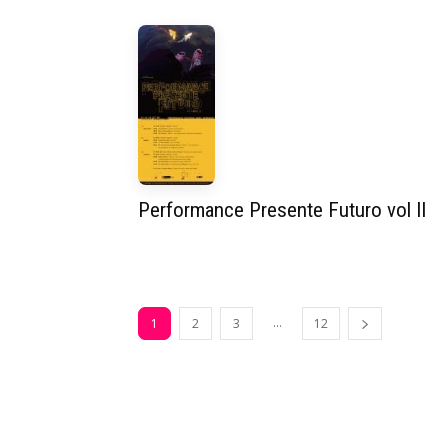
Performance Presente Futuro vol II
...
1
2
3
12