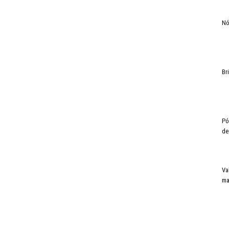
Nó
Br
Pó
de
Va
ma