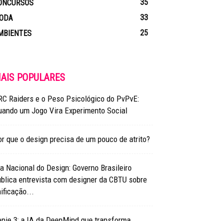
35
ONCURSOS
33
ODA
25
MBIENTES
AIS POPULARES
RC Raiders e o Peso Psicológico do PvPvE:
uando um Jogo Vira Experimento Social
r que o design precisa de um pouco de atrito?
a Nacional do Design: Governo Brasileiro
blica entrevista com designer da CBTU sobre
ificação...
nie 3: a IA da DeepMind que transforma