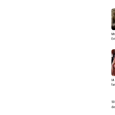
Mr
Ev
IA
fa
50
de