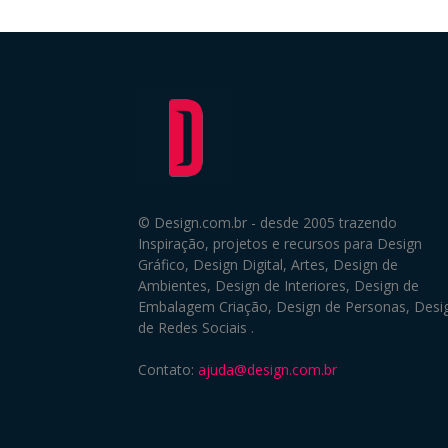
© Design.com.br - desde 2005 trazendo
Inspiração, projetos e recursos para Design
Gráfico, Design Digital, Artes, Design de
Ambientes, Design de Interiores, Design de
Embalagem Criação, Design de Personas, Desi
de Redes Sociais .
Contato:
ajuda@design.com.br