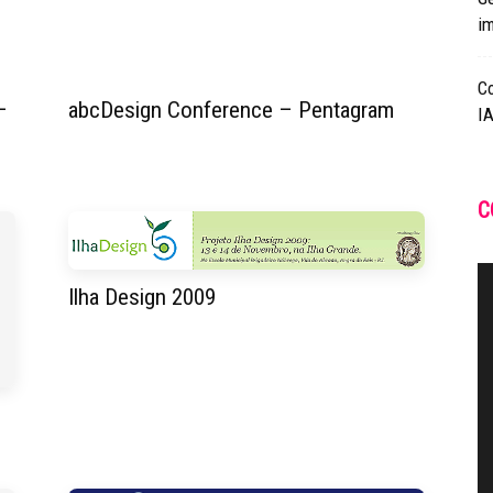
i
C
–
abcDesign Conference – Pentagram
IA
C
Ilha Design 2009