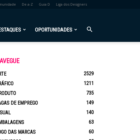
munidade
De a-Z
Guia D
Liga dos Designers
ESTAQUES
OPORTUNIDADES
AVEGUE
2529
RTE
1211
RÁFICO
735
RODUTO
149
AGAS DE EMPREGO
140
ISUAL
63
MBALAGENS
60
OGO DAS MARCAS