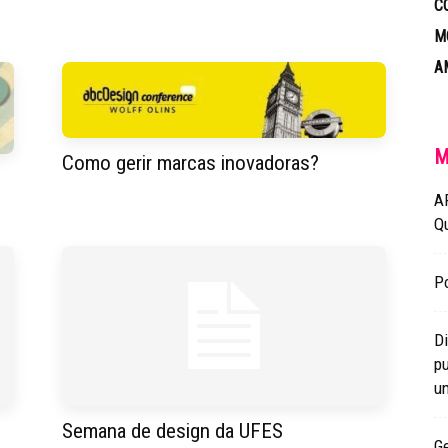
C
M
A
M
Como gerir marcas inovadoras?
A
Q
Po
Di
pu
un
Semana de design da UFES
Ge