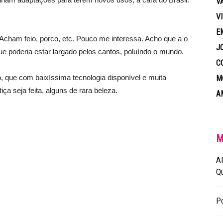
V
V
E
cham feio, porco, etc. Pouco me interessa. Acho que a o
J
ue poderia estar largado pelos cantos, poluíndo o mundo.
C
o, que com baixíssima tecnologia disponível e muita
M
iça seja feita, alguns de rara beleza.
A
M
A
Q
Po