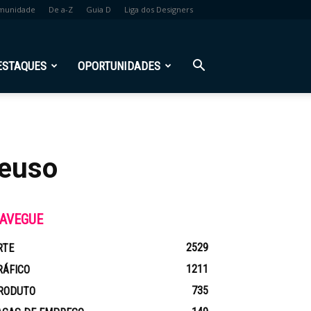
munidade
De a-Z
Guia D
Liga dos Designers
ESTAQUES
OPORTUNIDADES
reuso
AVEGUE
2529
RTE
1211
RÁFICO
735
RODUTO