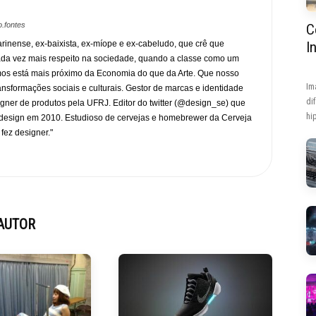
.fontes
C
rinense, ex-baixista, ex-míope e ex-cabeludo, que crê que
I
ada vez mais respeito na sociedade, quando a classe como um
mos está mais próximo da Economia do que da Arte. Que nosso
Im
transformações sociais e culturais. Gestor de marcas e identidade
di
gner de produtos pela UFRJ. Editor do twitter (@design_se) que
hip
design em 2010. Estudioso de cervejas e homebrewer da Cerveja
 fez designer."
AUTOR