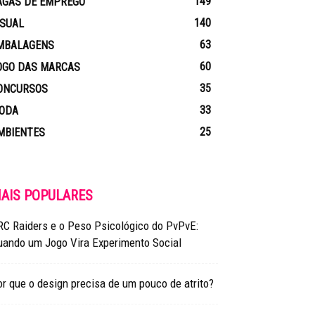
149
AGAS DE EMPREGO
140
ISUAL
63
MBALAGENS
60
OGO DAS MARCAS
35
ONCURSOS
33
ODA
25
MBIENTES
AIS POPULARES
RC Raiders e o Peso Psicológico do PvPvE:
uando um Jogo Vira Experimento Social
r que o design precisa de um pouco de atrito?