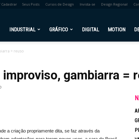
/ Cadastrar
Seus Posts
Cursos de Design
Invista-se
Design Regional
Co
br
INDUSTRIAL
GRÁFICO
DIGITAL
MOTION
D
biarra = reuso
e, improviso, gambiarra = 
0
N
A
G
P
de a criação propriamente dita, se faz através da
nham adaptações para terem novos usos, a cara do Brasil.