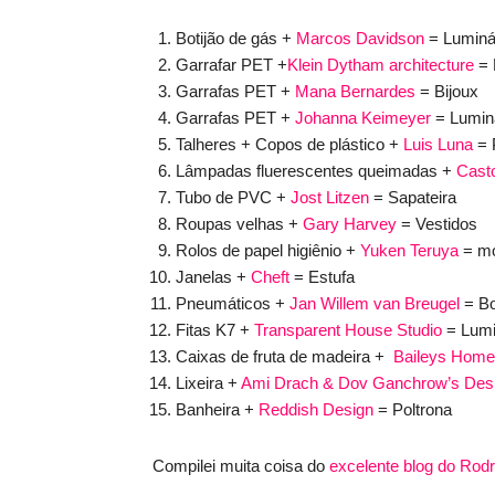
Botijão de gás +
Marcos Davidson
= Luminá
Garrafar PET +
Klein Dytham architecture
= 
Garrafas PET +
Mana Bernardes
= Bijoux
Garrafas PET +
Johanna Keimeyer
= Lumin
Talheres + Copos de plástico +
Luis Luna
= 
Lâmpadas fluerescentes queimadas +
Cast
Tubo de PVC +
Jost Litzen
= Sapateira
Roupas velhas +
Gary Harvey
= Vestidos
Rolos de papel higiênio +
Yuken Teruya
= mó
Janelas +
Cheft
= Estufa
Pneumáticos +
Jan Willem van Breugel
= Bo
Fitas K7 +
Transparent House Studio
= Lumi
Caixas de fruta de madeira +
Baileys Home
Lixeira +
Ami Drach & Dov Ganchrow’s Desi
Banheira +
Reddish Design
= Poltrona
Compilei muita coisa do
excelente blog do Rod