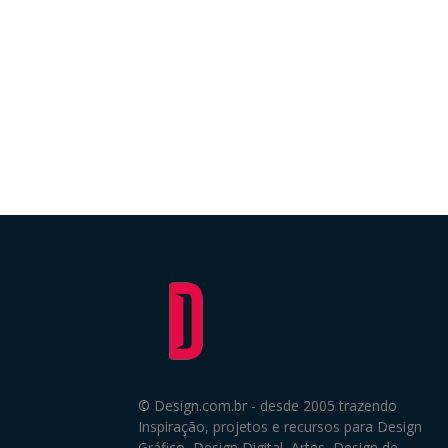
© Design.com.br - desde 2005 trazendo
Inspiração, projetos e recursos para Design
Gráfico, Design Digital, Artes, Design de