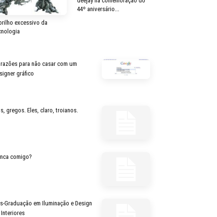
deejay na comemoração do
44º aniversário...
brilho excessivo da
cnologia
 razões para não casar com um
signer gráfico
s, gregos. Eles, claro, troianos.
inca comigo?
s-Graduação em Iluminação e Design
 Interiores