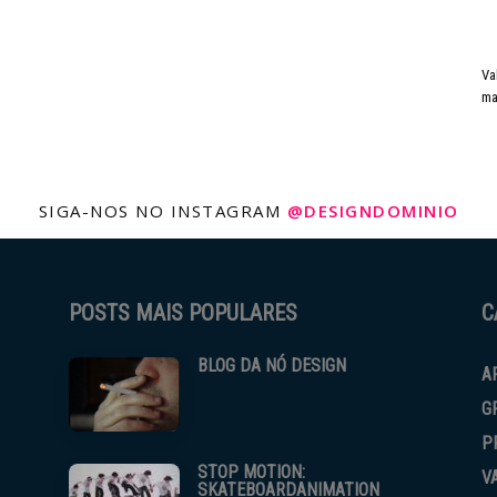
Va
ma
SIGA-NOS NO INSTAGRAM
@DESIGNDOMINIO
POSTS MAIS POPULARES
C
BLOG DA NÓ DESIGN
A
G
P
STOP MOTION:
V
SKATEBOARDANIMATION