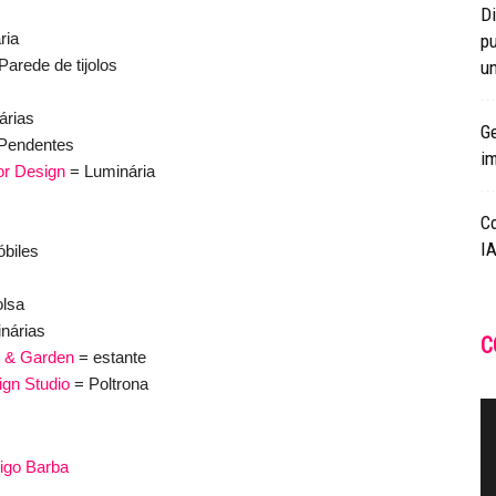
Di
ria
pu
Parede de tijolos
un
árias
Ge
Pendentes
i
or Design
= Luminária
C
IA
biles
lsa
nárias
C
 & Garden
= estante
gn Studio
= Poltrona
rigo Barba