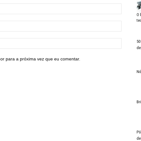
O 
te
50
de
or para a próxima vez que eu comentar.
Nó
Br
Pó
de