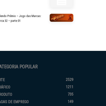
lendo Prêmio – Jogo das Marcas:
rca 32 – parte 01
ATEGORIA POPULAR
2529
RTE
1211
RÁFICO
735
RODUTO
149
AGAS DE EMPREGO