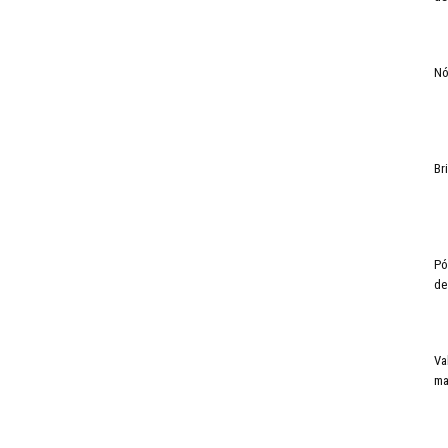
Nó
Br
Pó
de
Va
ma