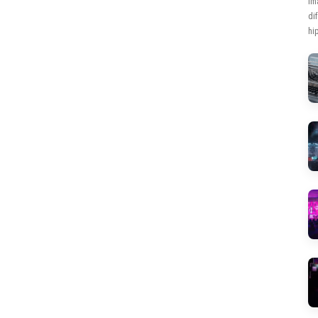
Im
di
hip