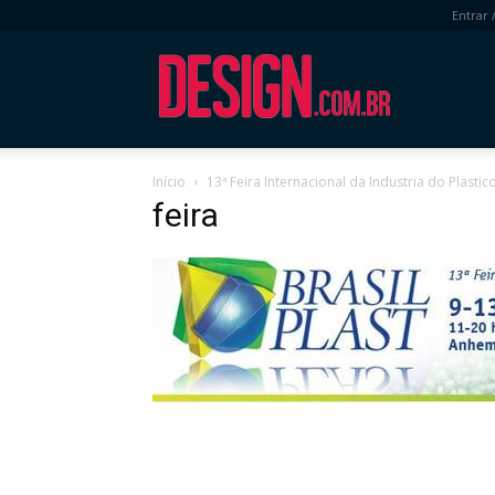
Entrar 
DESIGN.com.
Início
13ª Feira Internacional da Industria do Plastic
feira