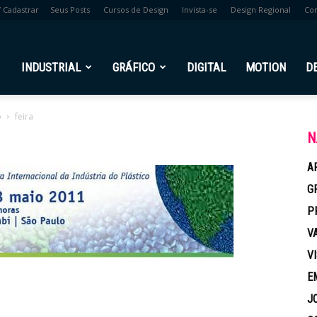
/ Cadastrar
Seus Posts
Cursos de Design
Invista-se
Design Regional
Co
br
INDUSTRIAL
GRÁFICO
DIGITAL
MOTION
D
o
feira
N
A
G
P
V
V
E
J