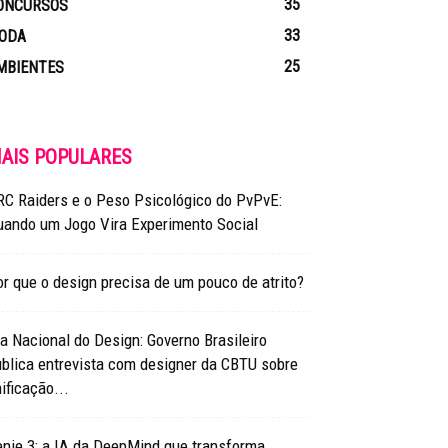
35
ONCURSOS
33
ODA
25
MBIENTES
AIS POPULARES
RC Raiders e o Peso Psicológico do PvPvE:
uando um Jogo Vira Experimento Social
r que o design precisa de um pouco de atrito?
a Nacional do Design: Governo Brasileiro
blica entrevista com designer da CBTU sobre
ificação...
nie 3: a IA da DeepMind que transforma