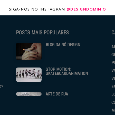
SIGA-NOS NO INSTAGRAM
@DESIGNDOMINIO
POSTS MAIS POPULARES
C
BLOG DA NÓ DESIGN
A
G
P
STOP MOTION:
V
SKATEBOARDANIMATION
V
gn
E
ARTE DE RUA
J
C
M