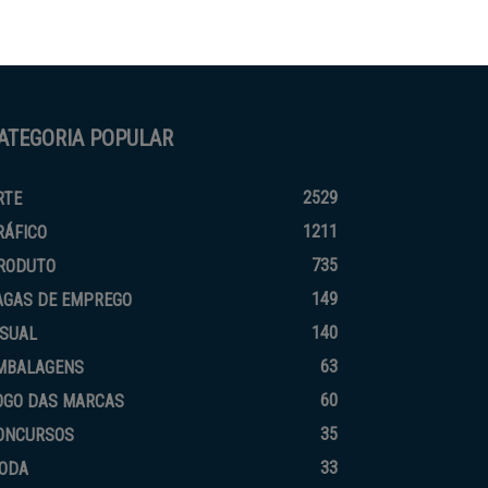
ATEGORIA POPULAR
2529
RTE
1211
RÁFICO
735
RODUTO
149
AGAS DE EMPREGO
140
ISUAL
63
MBALAGENS
60
OGO DAS MARCAS
35
ONCURSOS
33
ODA