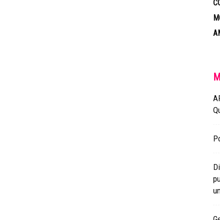
C
M
A
M
A
Q
Po
Di
pu
un
Ge