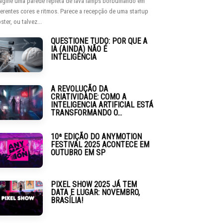
agine uma parede repleta de lava lamps borbulhando em
ferentes cores e ritmos. Parece a recepção de uma startup
ster, ou talvez...
QUESTIONE TUDO: POR QUE A
IA (AINDA) NÃO É
INTELIGÊNCIA
A REVOLUÇÃO DA
CRIATIVIDADE: COMO A
INTELIGENCIA ARTIFICIAL ESTÁ
TRANSFORMANDO O...
10ª EDIÇÃO DO ANYMOTION
FESTIVAL 2025 ACONTECE EM
OUTUBRO EM SP
PIXEL SHOW 2025 JÁ TEM
DATA E LUGAR: NOVEMBRO,
BRASÍLIA!