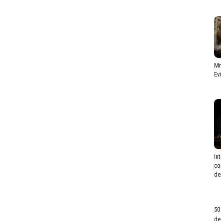
Mr
Ev
In
co
de
50
de