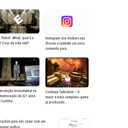
. Robot: Afinal, qual é a
Instagram cria stickers nas
il Corp da vida real?
Stories e também um novo
comando para...
tervenção monumental na
Conheça Taikodom – O
memoração de 321 anos
maior e mais complexo game
 Curitiba
já produzido...
 razões para não casar com um
signer gráfico