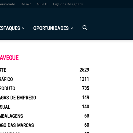
munidade
De a-Z
Guia D
Liga dos Designers
ESTAQUES
OPORTUNIDADES
AVEGUE
2529
RTE
1211
RÁFICO
735
RODUTO
149
AGAS DE EMPREGO
140
ISUAL
63
MBALAGENS
60
OGO DAS MARCAS