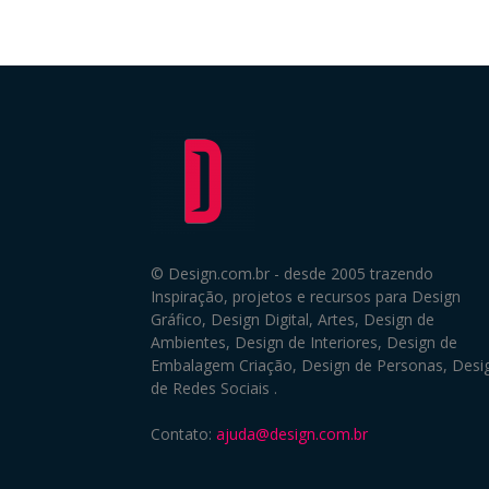
© Design.com.br - desde 2005 trazendo
Inspiração, projetos e recursos para Design
Gráfico, Design Digital, Artes, Design de
Ambientes, Design de Interiores, Design de
Embalagem Criação, Design de Personas, Desi
de Redes Sociais .
Contato:
ajuda@design.com.br