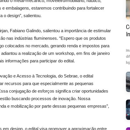
luindo o metal-mecânico, moveleiro/mobiliário, náutico,
os e embalagens, estaremos contribuindo para fortalecer
 o design”, salientou.
C
irjan, Fabiano Galindo, salientou a importância de estimular
I
ção nas indústrias fluminenses. “Espero que os produtos
ogo colocados no mercado, gerando renda e impostos para
Im
 adiantou a realização de um workshop, em fins de janeiro
di
s informações para participar do edital.
hip
vação e Acesso à Tecnologia, do Sebrae, o edital
lizar recursos para que especialmente as pequenas
sa conjugação de esforços significa criar oportunidades
stão buscando processos de inovação. Nossa
da e mobilização por parte dessas pequenas empresas”,
res em design, o edital visa promover a aproximação entre