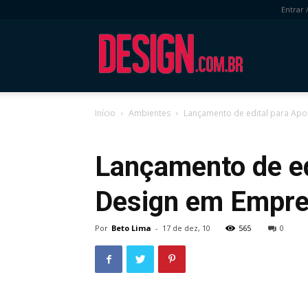
Entrar 
DESIGN.com.
Início
Ambientes
Lançamento de edital para Apo
Ambientes
Moda
Produto
Visual
Lançamento de ed
Design em Empres
Por
Beto Lima
-
17 de dez, 10
565
0