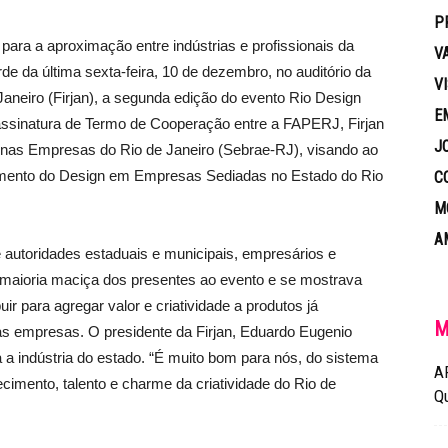
P
 para a aproximação entre indústrias e profissionais da
V
arde da última sexta-feira, 10 de dezembro, no auditório da
V
aneiro (Firjan), a segunda edição do evento Rio Design
E
 assinatura de Termo de Cooperação entre a FAPERJ, Firjan
J
uenas Empresas do Rio de Janeiro (Sebrae-RJ), visando ao
vimento do Design em Empresas Sediadas no Estado do Rio
C
M
A
de autoridades estaduais e municipais, empresários e
maioria maciça dos presentes ao evento e se mostrava
ir para agregar valor e criatividade a produtos já
M
as empresas. O presidente da Firjan, Eduardo Eugenio
 a indústria do estado. “É muito bom para nós, do sistema
A
cimento, talento e charme da criatividade do Rio de
Q