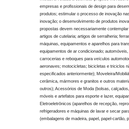
empresas e profissionais de design para desenv
produtos; estimular o processo de inovação na
inovação; o desenvolvimento de produtos inovad
propostas devem necessariamente contemplar á
artigos de cutelaria; artigos de serralheria; fe
máquinas, equipamentos e aparelhos para trans
equipamentos de ar condicionado; automóveis, c
carrocerias e reboques para veículos automotor
aeronaves; motocicletas; bicicletas e triciclo
especificados anteriormente); Moveleira/Mobiliár
cerâmica, mármores e granitos e outros materia
outros); Acessórios de Moda (bolsas, calçados, b
móveis e artefatos para esporte e lazer, equip
Eletroeletrônicos (aparelhos de recepção, repr
refrigeradores e máquinas de lavar e secar par
(embalagens de madeira, papel, papel-cartão, pl