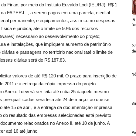
a Firjan, por meio do Instituto Euvaldo Lodi (IEL/RJ); R$ 1
l da FAPERJ –, a serem pagos em uma parcela, o edital
IA
aterial permanente; e equipamentos; assim como despesas
fa
física e jurídica, até o limite de 50% dos recursos
oftwares) necessário ao desenvolvimento do projeto;
ura e instalações, que impliquem aumento de patrimônio
50
de
 diárias e passagens no território nacional (até o limite de
dessas diárias será de R$ 187,83.
Nó
citar valores de até R$ 120 mil. O prazo para inscrição de
de 2011 e a entrega da cópia impressa do projeto
o Anexo I deverá ser feita até o dia 25 daquele mesmo
pré-qualificadas será feita até 24 de março, ao que se
Br
do até 15 de abril, e a entrega da documentação impressa
ção do resultado das empresas selecionadas está previsto
 documento relacionados no Anexo II, até 10 de junho. A
er até 16 até junho.
Pó