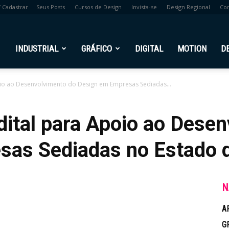
/ Cadastrar
Seus Posts
Cursos de Design
Invista-se
Design Regional
Co
br
INDUSTRIAL
GRÁFICO
DIGITAL
MOTION
D
io ao Desenvolvimento do Design em Empresas Sediadas...
ital para Apoio ao Desen
as Sediadas no Estado d
N
A
G