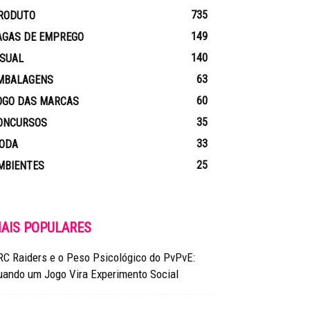
735
RODUTO
149
AGAS DE EMPREGO
140
ISUAL
63
MBALAGENS
60
OGO DAS MARCAS
35
ONCURSOS
33
ODA
25
MBIENTES
AIS POPULARES
RC Raiders e o Peso Psicológico do PvPvE:
uando um Jogo Vira Experimento Social