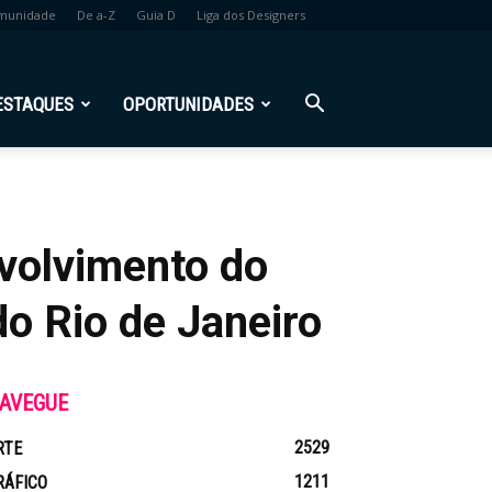
munidade
De a-Z
Guia D
Liga dos Designers
ESTAQUES
OPORTUNIDADES
volvimento do
o Rio de Janeiro
AVEGUE
2529
RTE
1211
RÁFICO