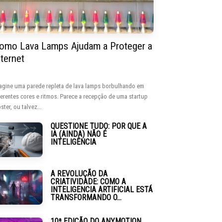
omo Lava Lamps Ajudam a Proteger a
nternet
agine uma parede repleta de lava lamps borbulhando em
ferentes cores e ritmos. Parece a recepção de uma startup
ster, ou talvez...
QUESTIONE TUDO: POR QUE A
IA (AINDA) NÃO É
INTELIGÊNCIA
A REVOLUÇÃO DA
CRIATIVIDADE: COMO A
INTELIGENCIA ARTIFICIAL ESTÁ
TRANSFORMANDO O...
10ª EDIÇÃO DO ANYMOTION