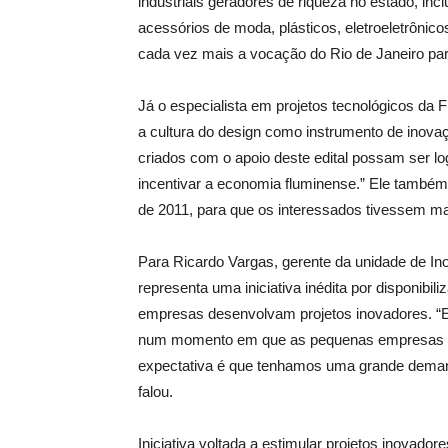
industriais geradores de riqueza no estado, inc
acessórios de moda, plásticos, eletroeletrônic
cada vez mais a vocação do Rio de Janeiro para
Já o especialista em projetos tecnológicos da F
a cultura do design como instrumento de inova
criados com o apoio deste edital possam ser l
incentivar a economia fluminense.” Ele também
de 2011, para que os interessados tivessem mai
Para Ricardo Vargas, gerente da unidade de Ino
representa uma iniciativa inédita por disponibi
empresas desenvolvam projetos inovadores. “Es
num momento em que as pequenas empresas e
expectativa é que tenhamos uma grande deman
falou.
Iniciativa voltada a estimular projetos inovado