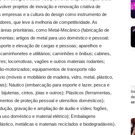
olver projetos de inovação e renovação criativa de
s empresas e a cultura do design como instrumento de
ores, que leve à melhoria de competitividade. As
reas prioritárias, como Metal-Mecânico (fabricação de
rramentas; artigos de metal para uso doméstico e pessoal;
porte e elevação de cargas e pessoas; aparelhos e
aminhonetes e utilitários; caminhões e ônibus; cabines,
es; locomotivas, vagões e outros materiais rodantes;
s não-motorizados; equipamentos de transporte não
io (móveis e mobiliário de madeira, vidro, metal, plástico,
is); Náutico (embarcação para esporte e lazer, pesca e
Go
ijuterias, cintos, jóias e outros); Plásticos (ferramentas,
de
amentos de proteção pessoal e utensílios domésticos);
44
odução, gravação e ampliação de áudio e vídeo; fogões,
a uso doméstico e material elétrico); Embalagens
ástico, metálicas e materiais reciclados e biodegradáveis).