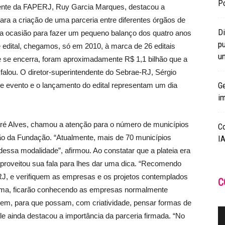
Po
dente da FAPERJ, Ruy Garcia Marques, destacou a
ara a criação de uma parceria entre diferentes órgãos de
Di
 a ocasião para fazer um pequeno balanço dos quatro anos
pu
 edital, chegamos, só em 2010, à marca de 26 editais
un
e se encerra, foram aproximadamente R$ 1,1 bilhão que a
falou. O diretor-superintendente do Sebrae-RJ, Sérgio
Ge
te evento e o lançamento do edital representam um dia
i
aré Alves, chamou a atenção para o número de municípios
C
ão da Fundação. “Atualmente, mais de 70 municípios
IA
ssa modalidade”, afirmou. Ao constatar que a plateia era
aproveitou sua fala para lhes dar uma dica. “Recomendo
ERJ, e verifiquem as empresas e os projetos contemplados
C
orma, ficarão conhecendo as empresas normalmente
vem, para que possam, com criatividade, pensar formas de
le ainda destacou a importância da parceria firmada. “No