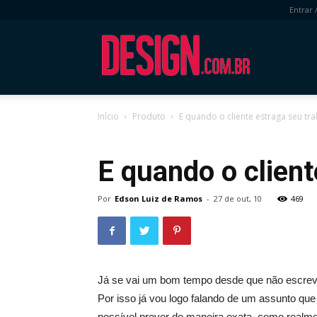
Entrar 
DESIGN.com.
Início
Produto
E quando o cliente estraga seu tr
Produto
Visual
E quando o client
Por
Edson Luiz de Ramos
-
27 de out, 10
469
Já se vai um bom tempo desde que não escrevo
Por isso já vou logo falando de um assunto q
possível prever de maneira exata, como realme