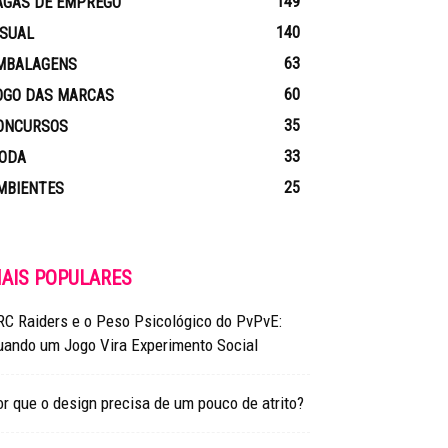
149
AGAS DE EMPREGO
140
ISUAL
63
MBALAGENS
60
OGO DAS MARCAS
35
ONCURSOS
33
ODA
25
MBIENTES
AIS POPULARES
RC Raiders e o Peso Psicológico do PvPvE:
uando um Jogo Vira Experimento Social
r que o design precisa de um pouco de atrito?