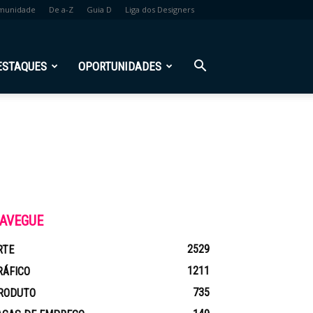
munidade
De a-Z
Guia D
Liga dos Designers
ESTAQUES
OPORTUNIDADES
AVEGUE
2529
RTE
1211
RÁFICO
735
RODUTO