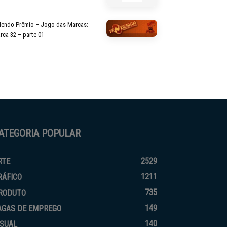
lendo Prêmio – Jogo das Marcas:
rca 32 – parte 01
ATEGORIA POPULAR
2529
RTE
1211
RÁFICO
735
RODUTO
149
AGAS DE EMPREGO
140
ISUAL