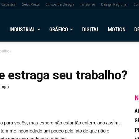
/ Cadastrar
Seus Posts
Cursos de Design
Invista-se
Design Regional
Co
br
INDUSTRIAL
GRÁFICO
DIGITAL
MOTION
D
abalho?
e estraga seu trabalho?
3
N
A
G
 para vocês, mas espero não estar tão enferrujado assim.
P
ue tem me incomodado um pouco pelo fato de que não é
nte pode ser usado seu trabalho.