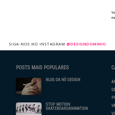
Va
ma
SIGA-NOS NO INSTAGRAM
@DESIGNDOMINIO
POSTS MAIS POPULARES
C
BLOG DA NÓ DESIGN
A
G
P
STOP MOTION:
V
SKATEBOARDANIMATION
V