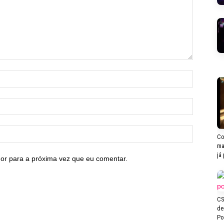
Co
ma
já
or para a próxima vez que eu comentar.
CS
de
Po