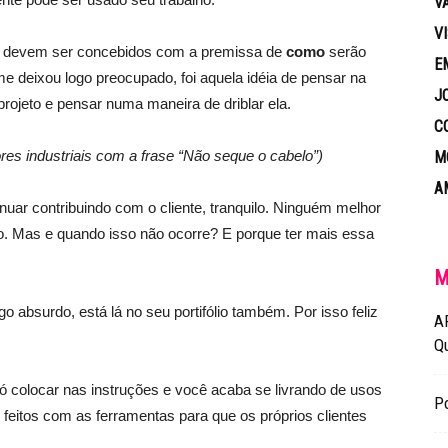
V
V
os, devem ser concebidos com a premissa de
como
serão
E
 deixou logo preocupado, foi aquela idéia de pensar na
J
 projeto e pensar numa maneira de driblar ela.
C
s industriais com a frase “Não seque o cabelo”)
M
A
nuar contribuindo com o cliente, tranquilo. Ninguém melhor
to. Mas e quando isso não ocorre? E porque ter mais essa
M
 absurdo, está lá no seu portifólio também. Por isso feliz
A
Q
só colocar nas instruções e você acaba se livrando de usos
Po
feitos com as ferramentas para que os próprios clientes