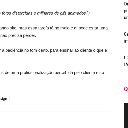
Di
pu
otos distorcidas e milhares de gifs animados?)
un
ando site, mas essa tarefa tá no meio e aí pode estar uma
Ge
 não precisa perder.
i
 a paciência no tom certo, para ensinar ao cliente o que é
C
IA
 de uma profissionalização percebida pelo cliente é só
C
sign