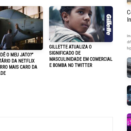
C
I
Im
di
GILLETTE ATUALIZA O
hip
SIGNIFICADO DE
ADÊ O MEU JATO?”
MASCULINIDADE EM COMERCIAL
ÁRIO DA NETFLIX
E BOMBA NO TWITTER
ERRO MAIS CARO DA
ADE